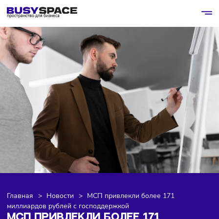
пространство для бизнеса
Главная
>
Новости
>
МСП привлекли более 171