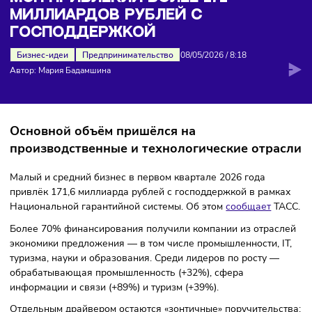
миллиардов рублей с господдержкой
МСП ПРИВЛЕКЛИ БОЛЕЕ 171
МИЛЛИАРДОВ РУБЛЕЙ С
ГОСПОДДЕРЖКОЙ
Бизнес-идеи
Предпринимательство
08/05/2026
/
8:18
Автор: Мария Бадамшина
Основной объём пришёлся на
производственные и технологические отр
Малый и средний бизнес в первом квартале 2026 года
привлёк 171,6 миллиарда рублей с господдержкой в рамк
Национальной гарантийной системы. Об этом
сообщает
Т
Более 70% финансирования получили компании из отрас
экономики предложения — в том числе промышленности, 