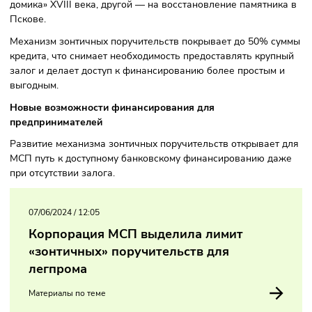
Два проекта уже получили финансирование через банки
партнёры: один предприниматель в Нижегородской обла
привлёк льготные средства на разработку проектной
документации и реставрацию исторического «Охотничьег
домика» XVIII века, другой — на восстановление памятни
Пскове.
Механизм зонтичных поручительств покрывает до 50% с
кредита, что снимает необходимость предоставлять круп
залог и делает доступ к финансированию более простым 
выгодным.
Новые возможности финансирования для
предпринимателей
Развитие механизма зонтичных поручительств открывает
МСП путь к доступному банковскому финансированию д
при отсутствии залога.
07/06/2024
/
12:05