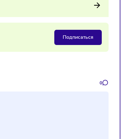
т — это шанс для ретейла усилить коммуникации, пересмот
ание клиентов.
йл и статусность
Подписаться