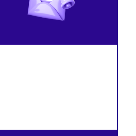
резко замедлились
продавцов
й