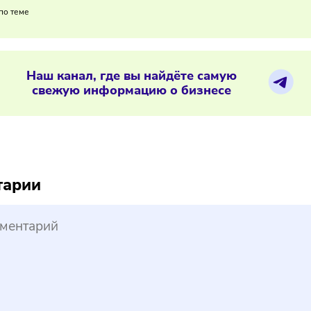
елит сегментировать аудиторию и адаптировать ассортимен
 политику и таргетинг, чтобы повысить конверсию и удерж
02/2026
/
10:58
льше всего зумеры тратят на лайфста
ериалы по теме
Наш канал, где вы найдёте самую
свежую информацию о бизнесе
reepik
ментарии