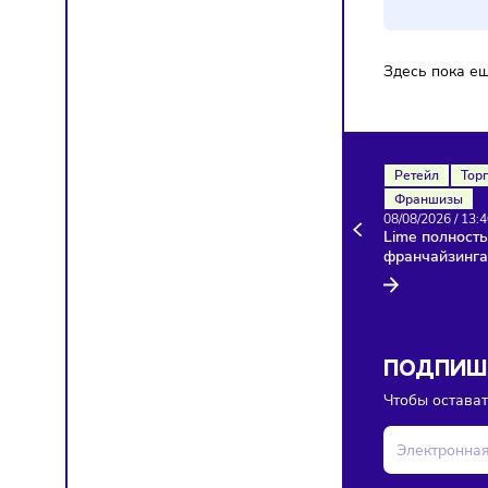
Здесь п
Ретейл
Франш
08/08/20
Lime по