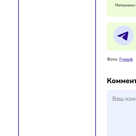
Рынок в
ценовую
01/
Бо
Мат
Фото:
F
Ком