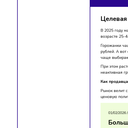
ПО
Марке
Целе
В 2025
возраст
Горожа
рублей.
чаще в
При это
неакти
Как пр