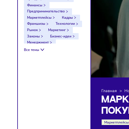
Тренды
Компании
Финансы
Предпринимательство
Маркетплейсы
Кадры
Франшизы
Технологии
Рынок
Маркетинг
Законы
Бизнес-идеи
Менеджмент
Импортозамещение
Все темы
Налоги
Экономика
Ретейл
Логистика
Санкции
Главна
МА