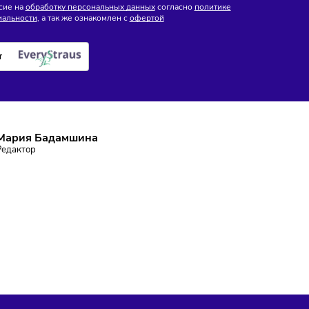
йзинга
ПИШИТЕСЬ НА РАССЫЛКУ
ставаться в курсе событий и не пропустить важных новосте
Подписаться
аю согласие на
обработку персональных данных
согласно
политике
фиденциальности
, а так же ознакомлен с
офертой
е робот