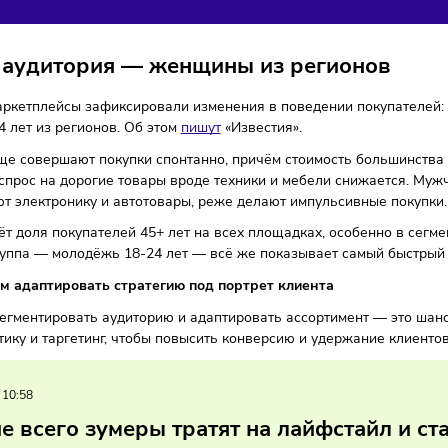
КУПАТЕЛЯ
тплейсы
04/02/2026
/
10:12
Автор: Мария Бадамшина
вая аудитория — женщины из регио
 году маркетплейсы зафиксировали изменения в поведении 
е 25-44 лет из регионов. Об этом
пишут
«Известия».
нки чаще совершают покупки спонтанно, причём стоимость 
 А вот спрос на дорогие товары вроде техники и мебели с
ыбирают электронику и автотовары, реже делают импульсив
м растёт доля покупателей 45+ лет на всех площадках, осо
вная группа — молодёжь 18-24 лет — всё же показывает са
одавцам адаптировать стратегию под портрет клиента