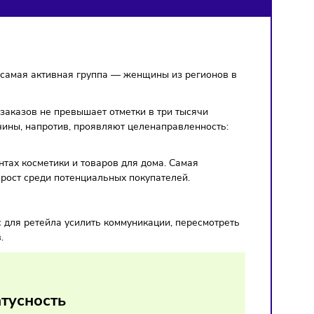
нов
покупателей: самая активная группа — женщины из регион
большинства заказов не превышает отметки в три тысячи
нижается. Мужчины, напротив, проявляют целенаправленност
ные покупки.
бенно в сегментах косметики и товаров для дома. Самая
мый быстрый рост среди потенциальных покупателей.