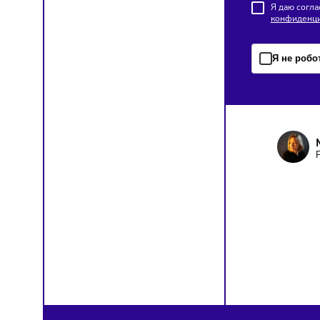
франча
ПОД
Чтобы о
Я д
кон
Я н