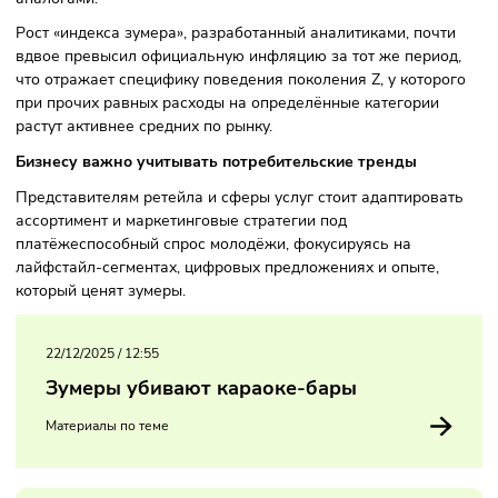
Следом по расходам идут статусные вещи — брендовая
одежда, электроника и украшения — около 2 789 рублей.
Зумеры также тратят часть бюджета на здоровье и цифр
сервисы, хотя последние часто заменяются бесплатными
аналогами.
Рост «индекса зумера», разработанный аналитиками, почт
вдвое превысил официальную инфляцию за тот же перио
что отражает специфику поведения поколения Z, у котор
при прочих равных расходы на определённые категории
растут активнее средних по рынку.
Бизнесу важно учитывать потребительские тренды
Представителям ретейла и сферы услуг стоит адаптирова
ассортимент и маркетинговые стратегии под
платёжеспособный спрос молодёжи, фокусируясь на
лайфстайл-сегментах, цифровых предложениях и опыте,
который ценят зумеры.