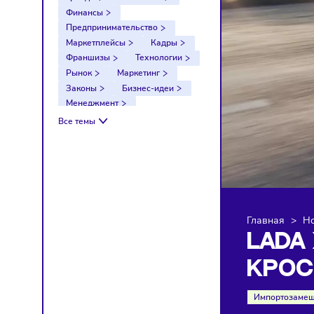
Тренды
Компании
Финансы
Предпринимательство
Маркетплейсы
Кадры
Франшизы
Технологии
Рынок
Маркетинг
Законы
Бизнес-идеи
Менеджмент
Импортозамещение
Все темы
Налоги
Экономика
Ретейл
Логистика
Санкции
Главна
LA