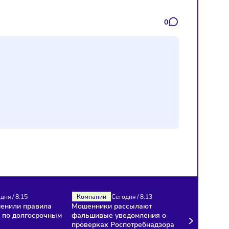
 который теперь принадлежит «АвтоВАЗу». Завод был откры
2022 году производство было приостановлено, и Nissan принял