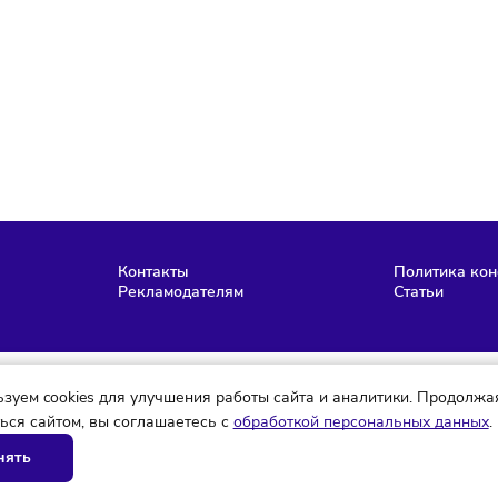
аю согласие на
обработку персональных данных
согласно
политике
фиденциальности
, а так же ознакомлен с
офертой
е робот
Эдана Белова