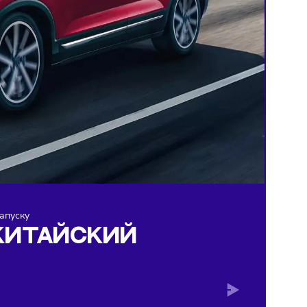
овер готов к запуску
ЙСКО-КИТАЙСКИЙ