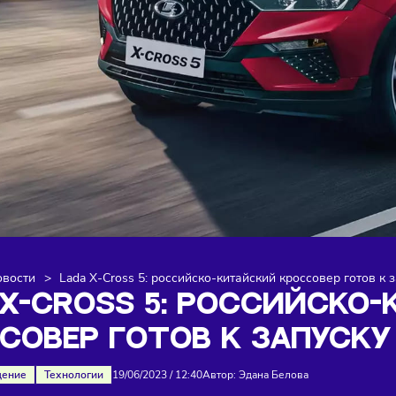
я
>
Новости
>
Lada X-Cross 5: российско-китайский кросс
DA X-CROSS 5: РОССИ