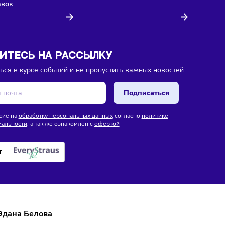
ока еще нет комментариев. Будьте первыми!
ля
Финансы
ИИ
Технологии
Сегодня
/
8:16
В России готовят новые
/
8:18
и введут мониторинг
правила использования
продукты по всей
искусственного интеллекта
е поставок
ПИШИТЕСЬ НА РАССЫЛКУ
ставаться в курсе событий и не пропустить важных новосте
Подписаться