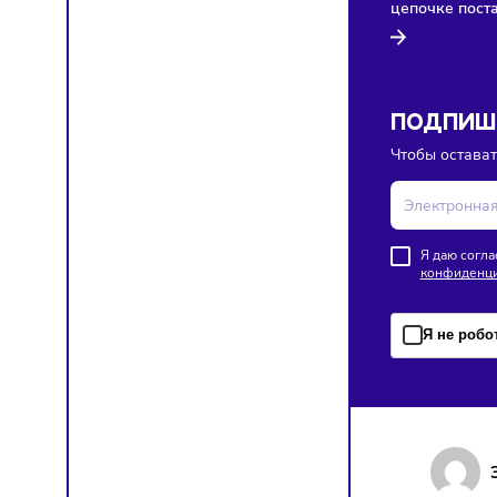
Здесь п
Торгов
Сегодня
В Росси
цен на 
цепочк
ПОД
Чтобы о