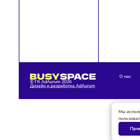
Я д
кон
Я н