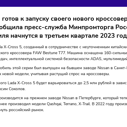
ОССОВЕР ГОТОВ К ЗАП
тозамещение
Технологии
19/06/2023
/
12:40
Автор: Эдана Белова
ВАЗ готов к запуску своего нового к
ак сообщила пресс-служба Минпромт
мобиля начнутся в третьем квартале 
ер Lada X-Cross 5, созданный в сотрудничестве с неуточн
 китайского кроссовера FAW Bestune T77. Машина оснащена
ой передач, интеллектуальной системой безопасности ADAS
 автомобиль этой серии был выпущен на бывшем заводе Nis
 успех новой модели, учитывая растущий спрос на кроссов
ть нового Lada X-Cross 5 будет варьироваться до 2,5 млн р
За Максим Соколов.