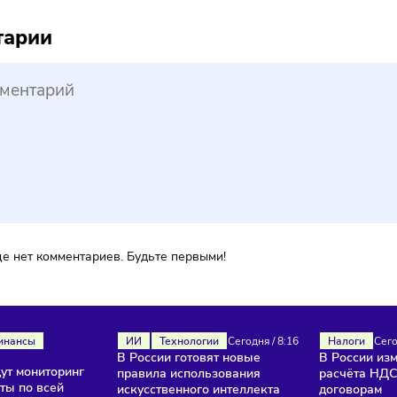
иль производится на прежнем заводе Nissan в Петербурге,
ду и ранее производил модели Qashqai, Terrano, X-Trail. В 
е покинуть российский рынок.
ada
ментарии