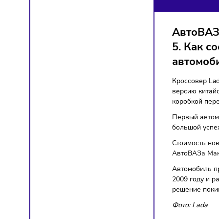
КР
Импор
Авто
5. К
авто
Кроссов
версию
коробк
Первый
большой
Стоимос
АвтоВА