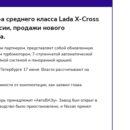
УСКУ
россовера среднего класса Lada X-Cr
орга России, продажи нового
2023 года.
енным китайским партнером, представляет собой обновленну
 160-сильным турбомотором, 7-ступенчатой автоматическо
, мультимедийной системой и панорамной крышей.
san в Санкт-Петербурге 17 июня. Власти рассчитывают на
еры.
ублей в зависимости от комплектации, как заявил глава