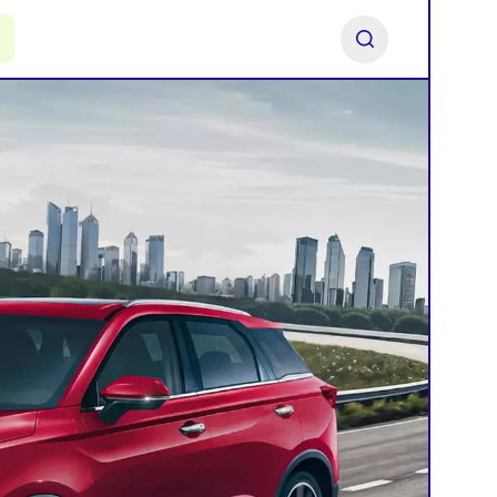
ь франшизу