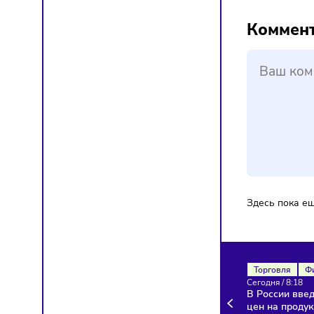
Автомоб
2009 го
решени
Фото: L
Ком