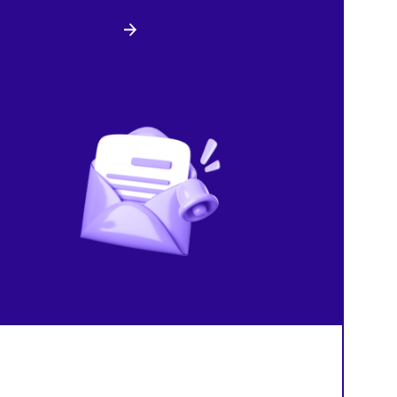
Налоги
Сегодня
/
8:15
Компании
Сегодня
/
8:13
В России изменили правила
Мошенники рассылают
расчёта НДС по долгосрочным
фальшивые уведомления
договорам
проверках Роспотребнад
й