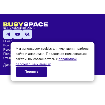
Мария Бадамшина
Редактор
© ГК AdAurum 2026