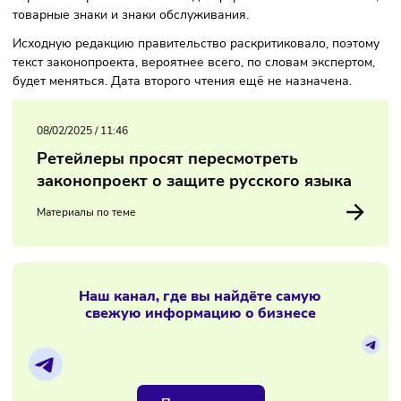
В пояснительной записке к законопроекту отмечается, чт
витрин и вывесок должны быть убраны такие надписи, ка
«coffee», «fresh», «sale», «shop», «open» и другие. Однако в
перечень ограничений не входят фирменные наименован
товарные знаки и знаки обслуживания.
Исходную редакцию правительство раскритиковало, поэт
текст законопроекта, вероятнее всего, по словам эксперт
будет меняться. Дата второго чтения ещё не назначена.
08/02/2025
/
11:46
Ретейлеры просят пересмотреть
законопроект о защите русского языка
Материалы по теме