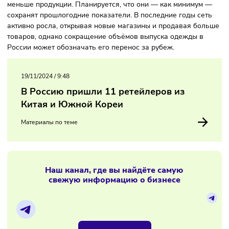
Gloria Jeans приняла решение оптимизировать свои
процессы.
Также источники «Коммерсанта» сообщили, что несмотря 
закрывающиеся производства, бренд не начнёт выпускат
меньше продукции. Планируется, что они — как минимум
сохранят прошлогодние показатели. В последние годы се
активно росла, открывая новые магазины и продавая бо
товаров, однако сокращение объёмов выпуска одежды в
России может обозначать его перенос за рубеж.
19/11/2024
/
9:48
В Россию пришли 11 ретейлеров из
Китая и Южной Кореи
Материалы по теме