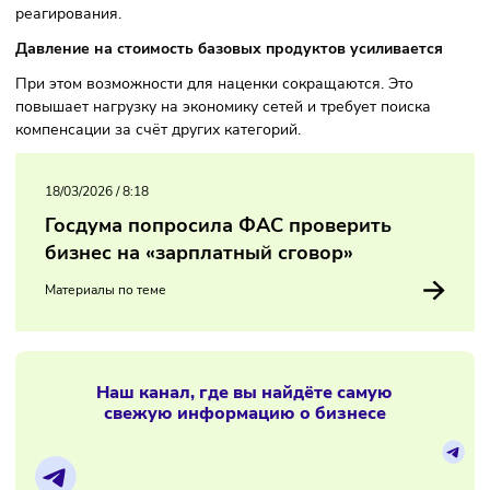
по ряду позиций сети работают с отрицательной маржой:
например, по овощам, яйцам и крупам.
Ведомство планирует продолжить мониторинг цен и при
необходимости применять меры антимонопольного
реагирования.
Давление на стоимость базовых продуктов усиливаетс
При этом возможности для наценки сокращаются. Это
повышает нагрузку на экономику сетей и требует поиска
компенсации за счёт других категорий.
18/03/2026
/
8:18
Госдума попросила ФАС проверить
бизнес на «зарплатный сговор»
Материалы по теме