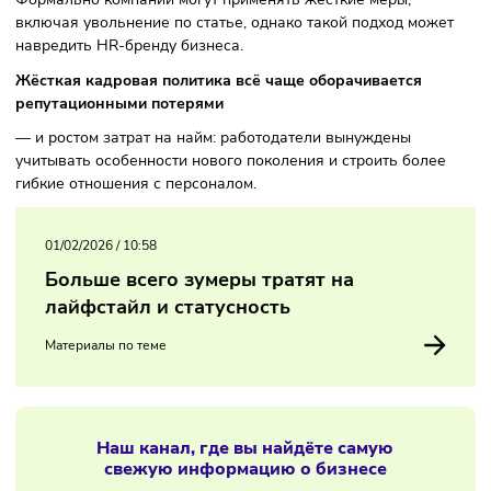
Эксперты отмечают, что молодые специалисты нередко р
увольняются, пропадают без предупреждения или
игнорируют рабочие процессы.
Формально компании могут применять жёсткие меры,
включая увольнение по статье, однако такой подход мож
навредить HR-бренду бизнеса.
Жёсткая кадровая политика всё чаще оборачивается
репутационными потерями
— и ростом затрат на найм: работодатели вынуждены
учитывать особенности нового поколения и строить боле
гибкие отношения с персоналом.
01/02/2026
/
10:58
Больше всего зумеры тратят на
лайфстайл и статусность