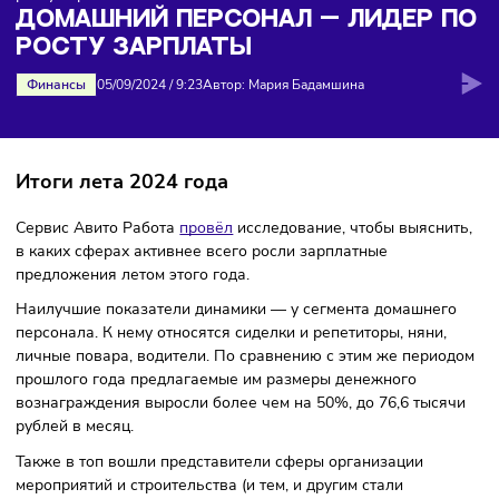
Главная
>
Новости
>
Домашний персонал — лидер по
росту зарплаты
ДОМАШНИЙ ПЕРСОНАЛ — ЛИДЕР 
РОСТУ ЗАРПЛАТЫ
Финансы
05/09/2024
/
9:23
Автор: Мария Бадамшина
Итоги лета 2024 года
Сервис Авито Работа
провёл
исследование, чтобы выясни
в каких сферах активнее всего росли зарплатные
предложения летом этого года.
Наилучшие показатели динамики — у сегмента домашнег
персонала. К нему относятся сиделки и репетиторы, няни,
личные повара, водители. По сравнению с этим же пери
прошлого года предлагаемые им размеры денежного