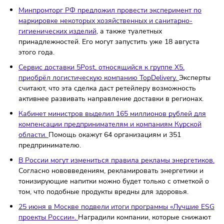
ухудшение финансового состояния предпринимательс
заметно на экономическом рынке с конца прошлого го
Федеральная аутсорсинговая компания «Персональн
решение» открывает набор партнёров по эксклюзивн
франшизе со скидкой.
Чтобы попасть во франшизу со
скидкой, подать заявку нужно до 30 июня.
Минпромтор
г
РФ предложил провести эксперимент по
маркировке некоторых хозяйственных и санитарно-
гигиенических изделий
, а также туалетных
принадлежностей. Его могут запустить уже 18 августа
этого года.
Сервис доставки 5Post, относящийся к группе X5,
приобрёл логистическую компанию TopDelivery.
Экспе
считают, что эта сделка даст ретейлеру возможность
активнее развивать направление доставки в регионах
Кабинет министров выделил 165 миллионов рублей д
компенсации предпринимателям и компаниям Курской