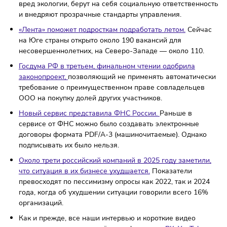
области.
Помощь окажут 64 организациям и 351
предпринимателю.
В России могут измениться правила рекламы энергети
Согласно нововведениям, рекламировать энергетики 
тонизирующие напитки можно будет только с отметко
том, что подобные продукты вредны для здоровья.
25 июня в Москве подвели итоги программы «Лучшие
проекты России».
Наградили компании, которые сниж
вред экологии, берут на себя социальную ответственн
и внедряют прозрачные стандарты управления.
«Лента» поможет подросткам подработать летом.
Сейч
на Юге страны открыто около 190 вакансий для
несовершеннолетних, на Северо-Западе — около 110.
Госдума РФ в третьем, финальном чтении одобрила
законопроект,
позволяющий не применять автоматиче
требование о преимущественном праве совладельце
ООО на покупку долей других участников.
Новый сервис представила ФНС России.
Раньше в