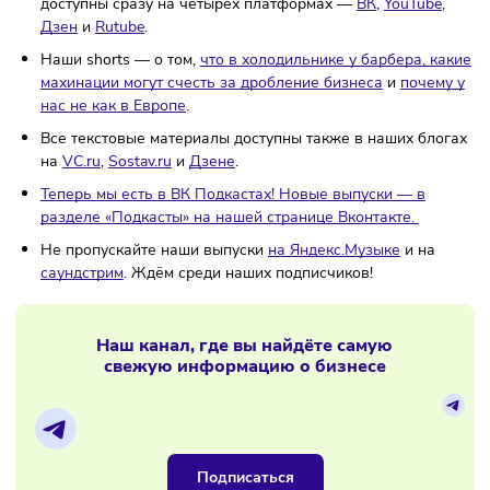
сервисе от ФНС можно было создавать электронные
договоры формата PDF/A-3 (машиночитаемые). Однак
подписывать их было нельзя.
Около трети российский компаний в 2025 году заметил
что ситуация в их бизнесе ухудшается.
Показатели
превосходят по пессимизму опросы как 2022, так и 20
года, когда об ухудшении ситуации говорили всего 1
организаций.
Как и прежде, все наши интервью и короткие видео
доступны сразу на четырёх платформах —
ВК
,
YouTub
Дзен
и
Rutube
.
Наши shorts — о том,
что в холодильнике у барбера,
к
махинации могут счесть за дробление бизнеса
и
почем
нас не как в Европе
.
Все текстовые материалы доступны также в наших бл
на
VC.r
u
,
Sostav.ru
и
Дзене
.
Теперь мы есть в ВК Подкастах! Новые выпуски — в