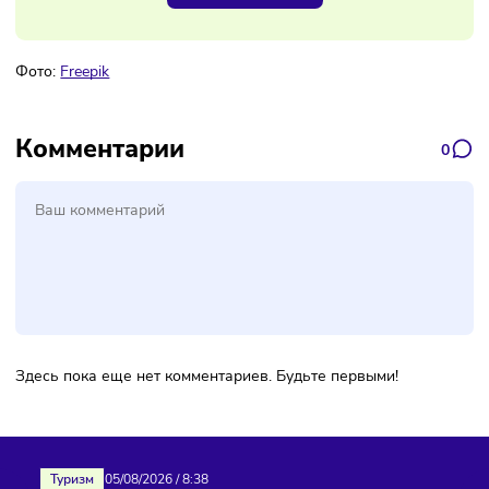
разделе «Подкасты» на нашей странице Вконтакте.
Не пропускайте наши выпуски
на Яндекс.Музыке
и на
саундстрим
. Ждём среди наших подписчиков!
Наш канал, где вы найдёте самую
свежую информацию о бизнесе
Подписаться
Фото:
Freepik