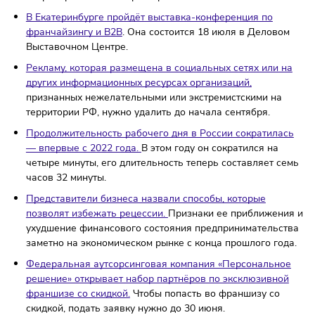
Сервис «Яндекс Еда» добавил ассистента, работающег
основе нейросети.
Новый инструмент подскажет, куда
можно сходить, где лучше заказать доставку и как
забронировать стол в ресторане.
В Екатеринбурге пройдёт выставка-конференция по
франчайзингу и B2B
. Она состоится 18 июля в Делов
Выставочном Центре.
Рекламу, которая размещена в социальных сетях или 
других информационных ресурсах организаций,
признанных нежелательными или экстремистскими на
территории РФ, нужно удалить до начала сентября.
Продолжительность рабочего дня в России сократила
— впервые с 2022 года.
В этом году он сократился на
четыре минуты, его длительность теперь составляет 
часов 32 минуты.
Представ
ители бизнеса назвали способы, которые
позволят избежать рецессии.
Признаки ее приближен