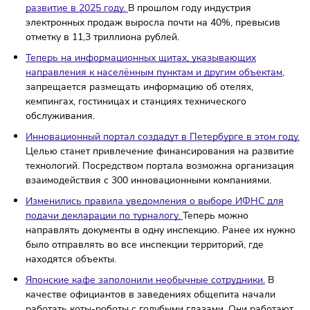
интернете.
14 марта в Казани на FranchSummit соберутся
представители «НЕКО-ФРАНЧ», «РОББО», «Airsales»,
«ARTCORE», «Поль Бейкери», «Ncar.club» и многие друг
компании.
Российская онлайн-торговля продолжит активное
развитие в 2025 году.
В прошлом году индустрия
электронных продаж выросла почти на 40%, превыси
отметку в 11,3 триллиона рублей.
Теперь на информационных щитах, указывающих
направления к населённым пунктам и другим объекта
запрещается размещать информацию об отелях,
кемпингах, гостиницах и станциях технического
обслуживания.
Инновационный портал создадут в Петербурге в этом 
Целью станет привлечение финансирования на разви
технологий. Посредством портала возможна организа
взаимодействия с 300 инновационными компаниями.