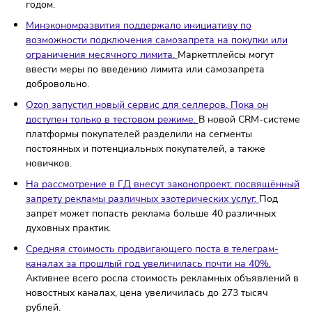
до 90 секунд, а также фотографии и даже небольшие
статьи.
Яндекс Лавка начала работу в Твери.
Сервис запустил
по модели франшизы. Партнёром Яндекс Лавки в Тве
стал основатель компании «ТверьЛесПроект» Дмитри
Зуев.
С начала марта в Вологодской области начали
действовать ограничения на продажу алкоголя.
За эт
время там закрылось около 200 алкомаркетов, а про
алкоголя снизились на треть по сравнению с прошлы
годом.
Минэкономразвития поддержало инициативу по
возможности подключения самозапрета на покупки и
ограничения месячного лимита.
Маркетплейсы могут
ввести меры по введению лимита или самозапрета
добровольно.
Ozon запустил новый сервис для селлеров. Пока он
доступен только в тестовом режиме.
В новой CRM-сис