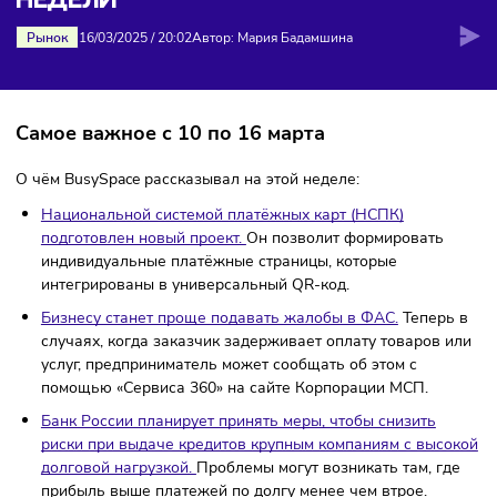
ДАЙДЖЕСТ: НОВОСТИ ЭТОЙ
НЕДЕЛИ
Рынок
16/03/2025
/
20:02
Автор: Мария Бадамшина
Самое важное с 10 по 16 марта
О чём BusySpace рассказывал на этой неделе:
Национальной системой платёжных карт (НСПК)
подготовлен новый проект.
Он позволит формировать
индивидуальные платёжные страницы, которые
интегрированы в универсальный QR-код.
Бизнесу станет проще подавать жалобы в ФАС.
Тепер
случаях, когда заказчик задерживает оплату товаров
услуг, предприниматель может сообщать об этом с
помощью «Сервиса 360» на сайте Корпорации МСП.