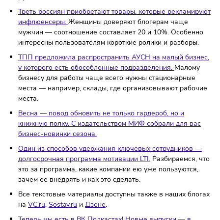
платформы покупателей разделили на сегменты
постоянных и потенциальных покупателей, а также
новичков.
На рассмотрение в ГД внесут законопроект, посвящё
запрету рекламы различных эзотерических услуг.
Под
запрет может попасть реклама больше 40 различных
духовных практик.
Средняя стоимость продвигающего поста в телеграм-
каналах за прошлый год увеличилась почти на 40%.
Активнее всего росла стоимость рекламных объявлен
новостных каналах, цена увеличилась до 273 тысяч
рублей.
Треть россиян приобретают товары, которые реклами
инфлюенсеры.
Женщины доверяют блогерам чаще
мужчин — соотношение составляет 20 и 10%. Особен
интересны пользователям короткие ролики и разборы
ТПП предложила распространить АУСН на малый бизн