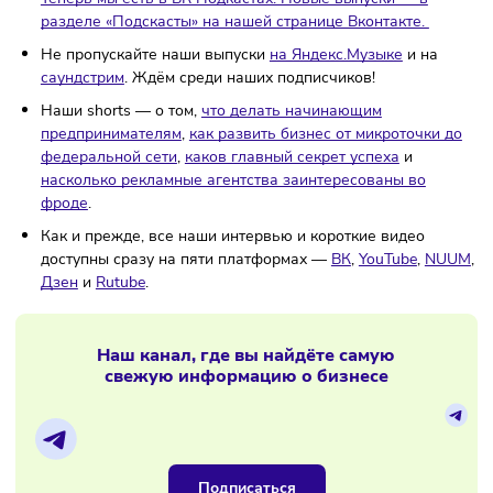
у которого есть обособленные подразделения.
Малом
бизнесу для работы чаще всего нужны стационарные
места — например, склады, где организовывают рабо
места.
Весна — повод обновить не только гардероб, но и
книжную полку. С издательством МИФ собрали для ва
бизнес-новинки сезона.
Один из способов удержания ключевых сотрудников
долгосрочная программа мотивации LTI.
Разбираемся,
это за программа, какие компании ею уже пользуются
зачем её внедрять и как это сделать.
Все текстовые материалы доступны также в наших бл
на
VC.ru
,
Sostav.ru
и
Дзене
.
Теперь мы есть в ВК Подкастах! Новые выпуски — в
разделе «Подскасты» на нашей странице Вконтакте.
Не пропускайте наши выпуски
на Яндекс.Музыке
и на
саундстрим
. Ждём среди наших подписчиков!