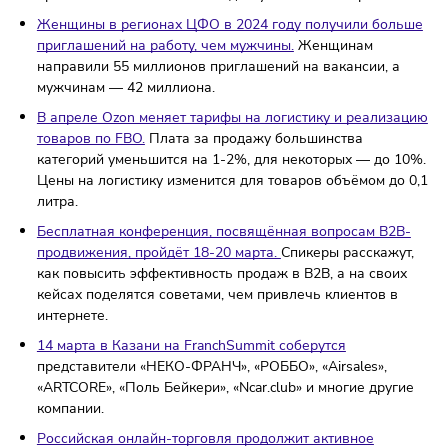
Банк России планирует принять меры, чтобы снизить
риски при выдаче кредитов крупным компаниям с выс
долговой нагрузкой.
Проблемы могут возникать там, г
прибыль выше платежей по долгу менее чем втрое.
Женщины в регионах ЦФО в 2024 году получили бол
приглашений на работу, чем мужчины.
Женщинам
направили 55 миллионов приглашений на вакансии, а
мужчинам — 42 миллиона.
В апреле Ozon меняет тарифы на логистику и реализ
товаров по FBO.
Плата за продажу большинства
категорий уменьшится на 1-2%, для некоторых — до 
Цены на логистику изменится для товаров объёмом до
литра.
Бесплатная конференция, посвящённая вопросам B2
продвижения, пройдёт 18-20 марта.
Спикеры расскажу
как повысить эффективность продаж в B2B, а на свои
кейсах поделятся советами, чем привлечь клиентов в