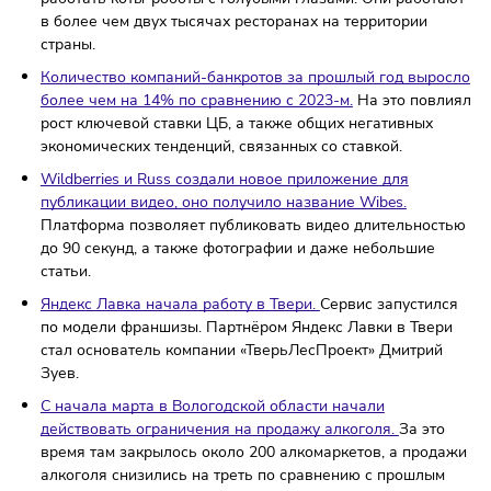
Изменились правила уведомления о выборе ИФНС дл
подачи декларации по турналогу.
Теперь можно
направлять документы в одну инспекцию. Ранее их н
было отправлять во все инспекции территорий, где
находятся объекты.
Японские кафе заполонили необычные сотрудники.
В
качестве официантов в заведениях общепита начали
работать коты-роботы с голубыми глазами. Они работ
в более чем двух тысячах ресторанах на территории
страны.
Количество компаний-банкротов за прошлый год выр
более чем на 14% по сравнению с 2023-м.
На это пов
рост ключевой ставки ЦБ, а также общих негативных
экономических тенденций, связанных со ставкой.
Wildberries и Russ создали новое приложение для
публикации видео, оно получило название Wibes.
Платформа позволяет публиковать видео длительнос