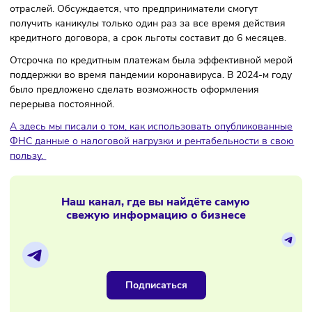
Министерством финансов и Министерством экономическо
развития.
На данный момент выдача кредитных каникул планирует
для ряда различных сфер, от общепита до IT — всего 70
отраслей. Обсуждается, что предприниматели смогут
получить каникулы только один раз за все время действи
кредитного договора, а срок льготы составит до 6 месяце
Отсрочка по кредитным платежам была эффективной ме
поддержки во время пандемии коронавируса. В 2024-м г
было предложено сделать возможность оформления
перерыва постоянной.
А здесь мы писали о том, как использовать опубликован
ФНС данные о налоговой нагрузки и рентабельности в с
пользу.
Наш канал, где вы найдёте самую
свежую информацию о бизнесе