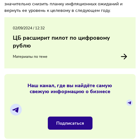
Регулятор заявляет, что внутренний спрос всё ещё
превышает предложение в сфере товаров и услуг, досту
в России. Поэтому необходимо дополнительно ужесточат
денежно-кредитную политику. Такие меры дадут возможн
значительно снизить планку инфляционных ожиданий и
вернуть ее уровень к целевому в следующем году.
02/09/2024
/
12:32
ЦБ расширит пилот по цифровому
рублю
Материалы по теме
Наш канал, где вы найдёте самую
свежую информацию о бизнесе