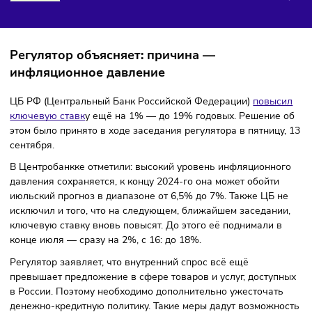
ДО 19%
Финансы
14/09/2024
/
11:05
Автор: Мария Бадамшина
Регулятор объясняет: причина —
инфляционное давление
ЦБ РФ (Центральный Банк Российской Федерации)
повы
ключевую ставк
у ещё на 1% — до 19% годовых. Решение
этом было принято в ходе заседания регулятора в пятницу
сентября.
В Центробанкке отметили: высокий уровень инфляционн
давления сохраняется, к концу 2024-го она может обойти
июльский прогноз в диапазоне от 6,5% до 7%. Также ЦБ 
исключил и того, что на следующем, ближайшем заседани
ключевую ставку вновь повысят. До этого её поднимали 
конце июля — сразу на 2%, с 16: до 18%.