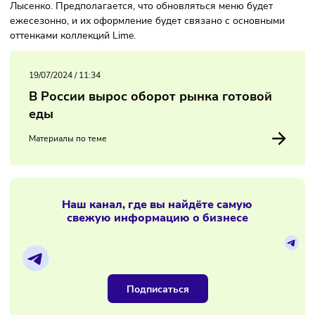
авторские лимонады.
В дополнение к напиткам можно взять японские рулеты и
муссовые десерты с пониженным содержанием сахара. Н
меню десертом работала шеф из Atelier de Tartelettes Ири
Лысенко. Предполагается, что обновляться меню будет
ежесезонно, и их оформление будет связано с основным
оттенками коллекций Lime.
19/07/2024
/
11:34
В России вырос оборот рынка готовой
еды
Материалы по теме
Наш канал, где вы найдёте самую
свежую информацию о бизнесе