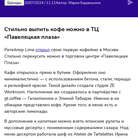
БРЕНД LIME ОТКРЫЛ ПЕРВОЕ КАФ
Бренды
20/07/2024
/
11:11
Автор: Мария Бадамшина
Стильно выпить кофе можно в ТЦ
«Павелецкая плаза»
Ретейлер Lime
открыл
свою первую кофейню в Москве.
Стильно перекусить можно в торговом центре «Павелецк
Плаза».
Кафе открылось прямо в бутике. Оформлено оно
минималистично — с использованием бетона, стали, тера
и рельефной краски. Такой дизайн создала студия ZE
Workroom. Наполнение же создавалось в партнёрстве с
gt.coffee — Галактионом и Элиной Табидзе. Именно в их
обжарке представлен кофе. Кроме того, в меню есть и