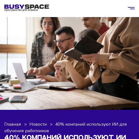
пространство для бизнеса
Главная
>
Новости
>
40% компаний используют ИИ дл