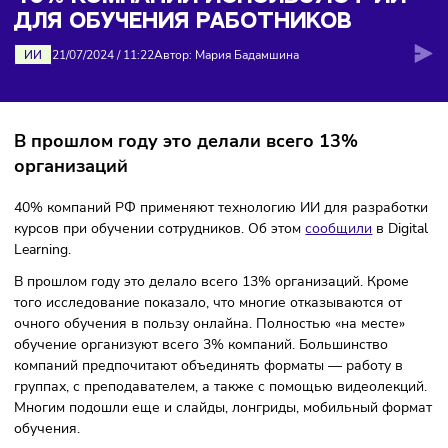
обучения работников
40% КОМПАНИЙ ИСПОЛЬЗУЮТ И
ДЛЯ ОБУЧЕНИЯ РАБОТНИКОВ
ИИ
21/07/2024
/
11:22
Автор: Мария Бадамшина
В прошлом году это делали всего 13%
организаций
40% компаний РФ применяют технологию ИИ для разраб
курсов при обучении сотрудников. Об этом
сообщили
в Di
Learning.
В прошлом году это делало всего 13% организаций. Кром
того исследование показало, что многие отказываются от
очного обучения в пользу онлайна. Полностью «на месте
обучение организуют всего 3% компаний. Большинство