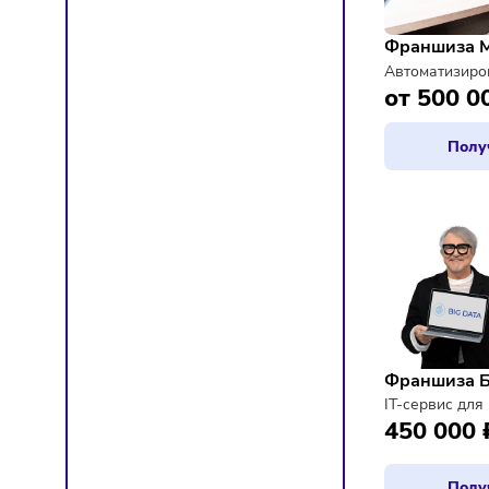
Франш
от 5