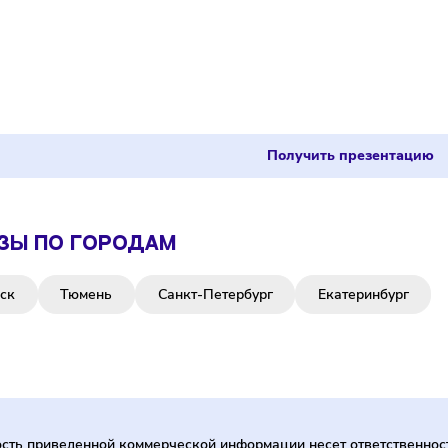
иза CyberX Community
портивные клубы
 000 000 ₽