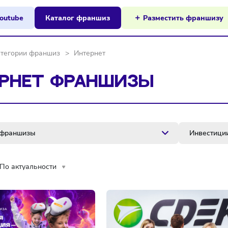
ы на Youtube
Каталог франшиз
Разместит
я
>
Категории франшиз
>
Интернет
ТЕРНЕТ ФРАНШИЗЫ
егория франшизы
ировка
По актуальности