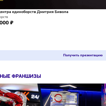
иза центра единоборств Дмитрия Бивола
единоборств
 085 000 ₽