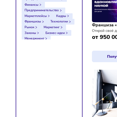
Тренды
Компании
Финансы
Предпринимательство
Маркетплейсы
Кадры
Франшизы
Технологии
Рынок
Маркетинг
Законы
Бизнес-идеи
от 9
Менеджмент
Импортозамещение
Налоги
Экономика
Ретейл
Логистика
Санкции