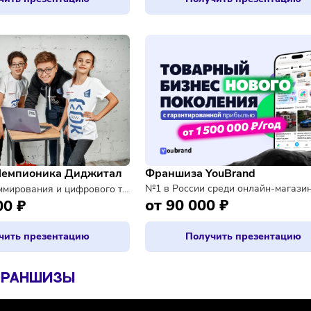
иза Биг Дата
Франшиза Яндекс
ис для привлечения клиентов
Пункт выдачи заказо
000 ₽
от 250 000 ₽
Получить презентацию
Получить п
Франшиза YouBra
иза Чемпионика Диджитал