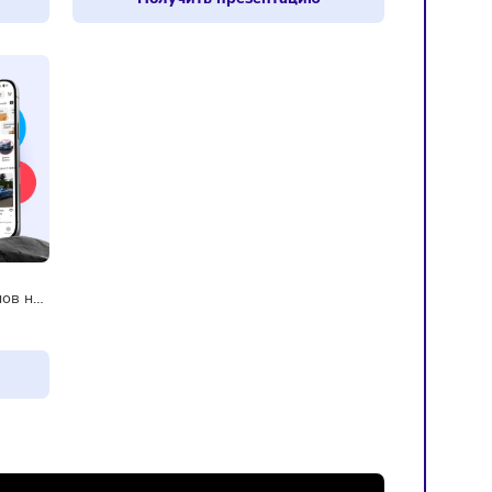
 Маркет
Франшиза Франч Брокер
в
от 1 090 000 ₽
резентацию
Получить презентацию
nd