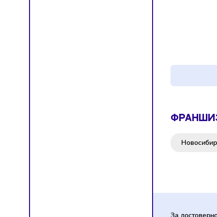
Франш
Киберс
от 7