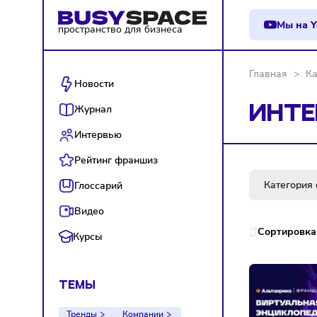
М
пространство для бизнеса
Главна
Новости
Журнал
ИН
Интервью
Рейтинг франшиз
Кат
Глоссарий
Видео
Сорт
Курсы
ТЕМЫ