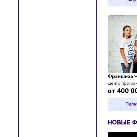
Франш
IT-серв
450 
Франш