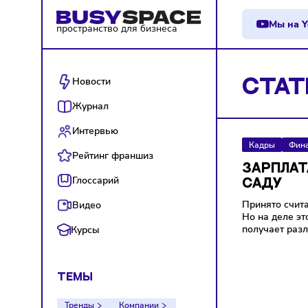
М
пространство для бизнеса
Новости
СТ
Журнал
Интервью
Кадры
Рейтинг франшиз
ЗАР
Глоссарий
САД
Принято
Видео
Но на д
получа
Курсы
ТЕМЫ