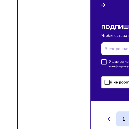
Ретейл
Франш
08/08/20
Lime по
франча