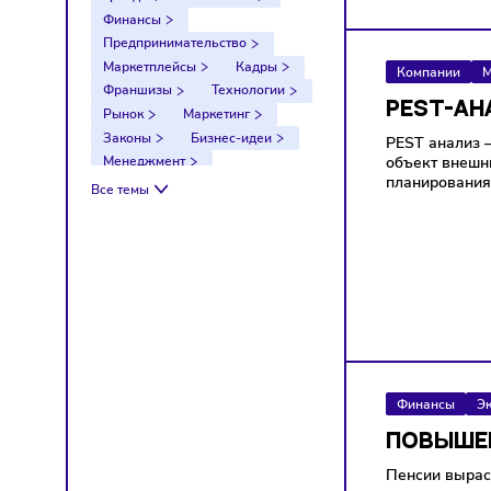
Тренды
Компании
Финансы
Предпринимательство
Маркетплейсы
Кадры
Компа
Франшизы
Технологии
PES
Рынок
Маркетинг
Законы
Бизнес-идеи
PEST а
объект 
Менеджмент
планир
Импортозамещение
Все темы
Налоги
Экономика
Ретейл
Логистика
Санкции