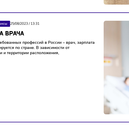
оказатель, который помогает понять, приносит ли
я прибыль и какую именно. Его полезно знать
цам, руководителям бизнеса, а также
Финансы
25/08/2023
/
13:31
ЛАТА ВРАЧА
 востребованных профессий в России – врач, зарплата
 варьируется по стране. В зависимости от