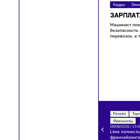
специа
Кадры
ЗАР
Машинис
безопа
перево