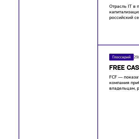
Компа
СТО
СЕЙ
Отрасль
капита
россий
Глосса
FREE