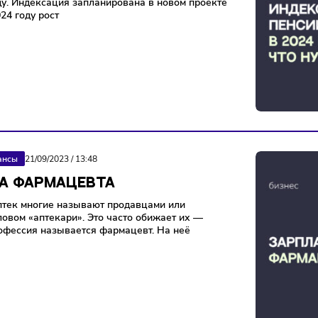
сы
Экономика
04/10/2023
/
18:23
ЫШЕНИЕ ПЕНСИИ В 2024 ГОДУ
 вырастут — рост будет больше, чем было анонсировано
лом году. Индексация запланирована в новом проекте
. В 2024 году рост
Финансы
21/09/2023
/
13:48
ПЛАТА ФАРМАЦЕВТА
иков аптек многие называют продавцами или
шим словом «аптекари». Это часто обижает их —