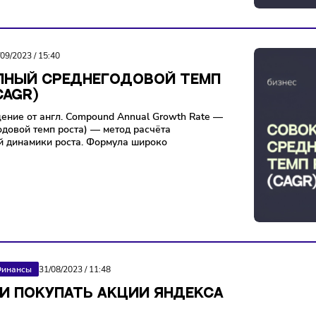
ьно профессия называется фармацевт. На неё
рий
14/09/2023
/
15:40
ОКУПНЫЙ СРЕДНЕГОДОВОЙ ТЕМП
А (CAGR)
сокращение от англ. Compound Annual Growth Rate —
ный годовой темп роста) — метод расчёта
годовой динамики роста. Формула широко