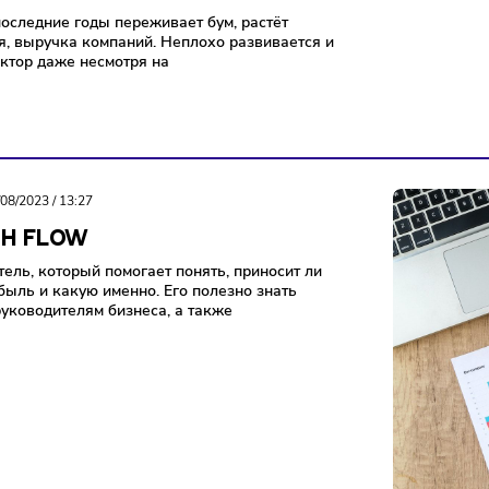
нии
Финансы
31/08/2023
/
11:48
ИТ ЛИ ПОКУПАТЬ АКЦИИ ЯНДЕКСА
ЧАС
 IT в последние годы переживает бум, растёт
лизация, выручка компаний. Неплохо развивается и
ский сектор даже несмотря на
рий
29/08/2023
/
13:27
 CASH FLOW