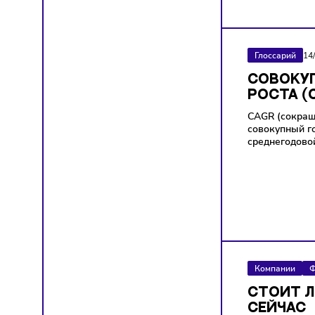
правил
Глосса
СОВ
РОСТ
CAGR (
совокуп
средне