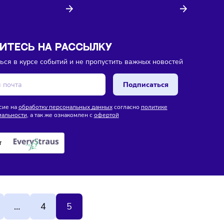
Торговля
Кадры
08/08/2026
/
13:35
В России утвердили новый
изы
ГОСТ для руководителей
26
/
13:40
лностью откажется от
йзинга