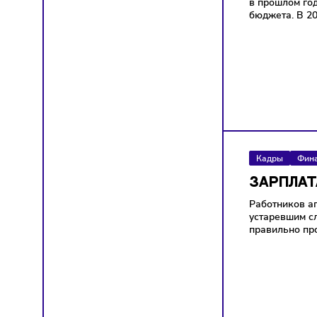
Финан
ПОВ
Пенсии
в прош
бюджета
Кадры
ЗАР
Работн
устарев