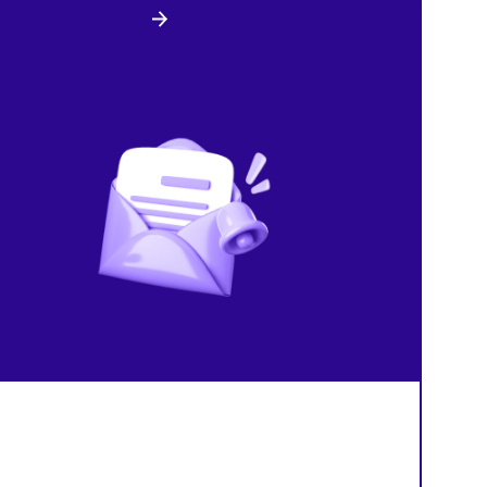
Рынок
Тренды
Маркетплейсы
Финансы
08/08/2026
/
13:27
08/08/2026
/
13:24
Темпы роста рынка
Путин подписал закон о 
курьерской доставки в России
штрафах для маркетплей
резко замедлились
продавцов