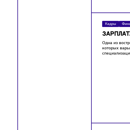
FCF — п
компани
владель
Кадры
ЗАРП
Одна из
которых