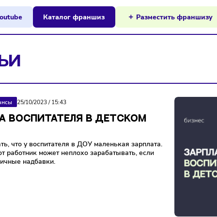
ы на Youtube
Каталог франшиз
Разместит
АТЬИ
Финансы
25/10/2023
/
15:43
ПЛАТА ВОСПИТАТЕЛЯ В ДЕТСКОМ
У
 считать, что у воспитателя в ДОУ маленькая зарплата.
еле этот работник может неплохо зарабатывать, если
ет различные надбавки.