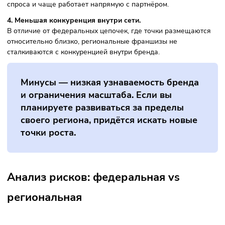
Плюсы региональной франшизы
1. Низкий входной порог.
Бюджет часто на порядок ниже, чем у федеральных мод
— это снижает риски для начинающих предпринимателей
2. Гибкость адаптации под локальный рынок.
Региональный франчайзи может корректировать продукт
маркетинг под потребности своего города или района.
3. Локальная поддержка.
Франчайзер из того же региона лучше понимает специф
спроса и чаще работает напрямую с партнёром.
4. Меньшая конкуренция внутри сети.
В отличие от федеральных цепочек, где точки размещаю
относительно близко, региональные франшизы не