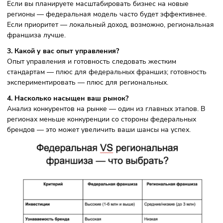
игроков.
Регионы играют всё более важную роль: доля франши
ориентированных на рынки за пределами Москвы и
Санкт‑Петербурга, постепенно увеличивается.
Снижение темпов роста, но высокий уровень
устойчивости: общая динамика остаётся положительн
но темпы роста новых предложений замедляются, что
отражает взросление рынка.
Как выбрать: методология приняти
решения
Для правильного выбора между федеральной и
региональной франшизой стоит ответить на несколько
ключевых вопросов:
1. Какой у вас бюджет?