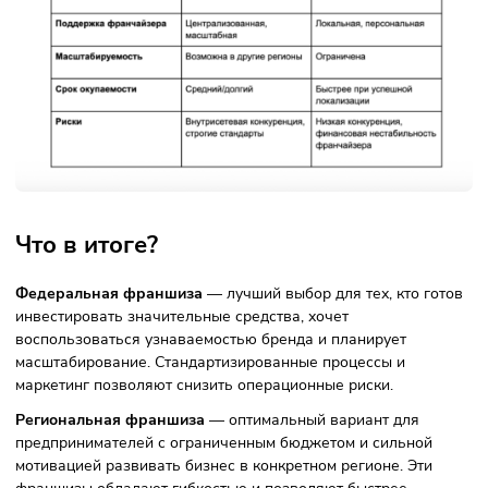
Федеральные проекты требуют большего первоначально
капитала. Оцените свои финансовые возможности, вклю
возможные кредиты и роялти.
2. Какие географические цели?
Если вы планируете масштабировать бизнес на новые
регионы — федеральная модель часто будет эффективне
Если приоритет — локальный доход, возможно, регионал
франшиза лучше.
3. Какой у вас опыт управления?
Опыт управления и готовность следовать жестким
стандартам — плюс для федеральных франшиз; готовнос
экспериментировать — плюс для региональных.
4. Насколько насыщен ваш рынок?
Анализ конкурентов на рынке — один из главных этапов.
регионах меньше конкуренции со стороны федеральных
брендов — это может увеличить ваши шансы на успех.