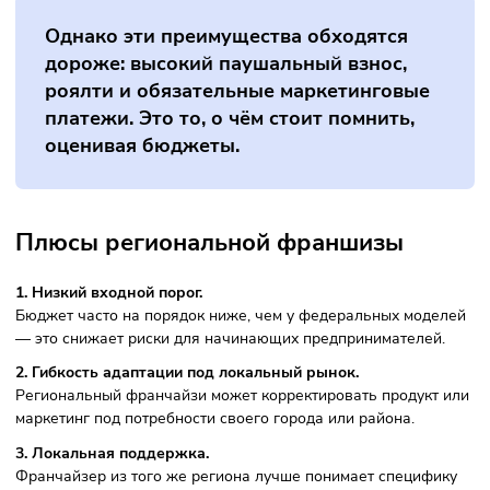
операционному управлению, стандартизированные проц
и централизованную поддержку, что снижает вероятност
ошибок на старте.
3. Возможность масштабирования.
Если точка в одном городе успешна, её модель может бы
тиражирована на другие рынки. Масштабирование — это
значимое преимущество федеральных моделей.
4. Профессиональная корпоративная инфраструктура.
Крупные франчайзеры вкладываются в автоматизацию,
ERP/CRM‑системы и обучение франчайзи, что улучшает
управление качеством бизнеса на местах.
Однако эти преимущества обходятся
дороже: высокий паушальный взнос,
роялти и обязательные маркетинговые
платежи. Это то, о чём стоит помнить,
оценивая бюджеты.