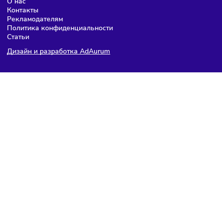
ПОДПИШИТЕСЬ НА РАССЫЛКУ
Чтобы оставаться в курсе событий
и не пропустить важных новостей
Я даю согласие на
обработку персональных данных
согласно
политике конфиденциальности
, а так же ознакомлен с
оферто
Я не робот
Подписаться
Мария Бадамшина
Редактор