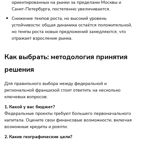
конкуренцию федеральных игроков друг с другом, а в
регионах локальную франшизу легче позиционировать к
уникальное предложение. Согласно отраслевому анализу
региональная доля франшиз в России растёт, а на Москв
приходится только около 19 % франшиз, а на
Санкт‑Петербург — около 7 %, в то время как остальные
распределены по странам и городам РФ.
Тренды и прогнозы
Аналитики выделяют несколько ключевых трендов:
Рост среднего бюджета франшиз: доля предложений 
бюджетом до миллиона рублей снижается, а сегменты
3 и 3-6 миллиона рублей укрепляются.
Поддержка российских брендов: около 89 % рынка
франчайзинга в России занято отечественными
предложениями, что снижает зависимость от внешних