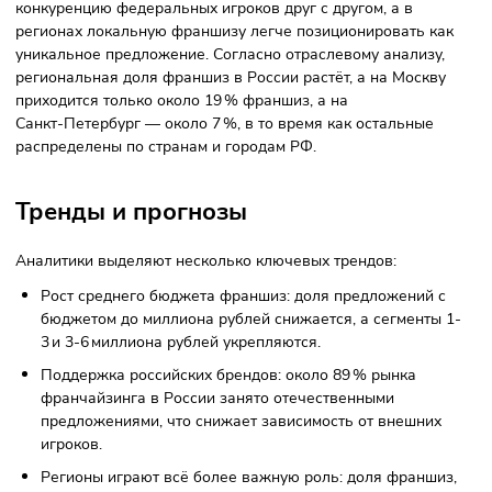
Федеральные франшизы, как правило, требуют существе
инвестиций, часто связанные с дополнительными платеж
и маркетинговыми взносами. Региональные проекты
существенно легче входить по бюджету, но рост дохода
может быть медленнее без узнаваемости бренда.
Системные риски
Федеральные бренды — это стандартизированные
бизнес‑процессы. Это снижает риск ошибок, но ограничи
свободу действий франчайзи. Региональные франшизы
напротив дают больше свободы, но и больше ответствен
за локальные решения.
Рыночные риски
Насыщенные рынки крупных городов увеличивают