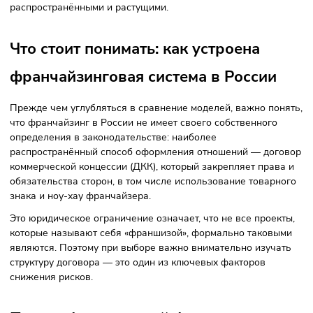
При этом рынок франчайзинга обладает рядом особеннос
Например, доля российских брендов составляет около 89
всех франшиз, что говорит о доминирующей роли локаль
игроков. Среди самых распространённых сегментов ― ус
населению, торговля и общепит. При этом средний урове
инвестиций увеличивается: доля бюджетов до миллиона
рублей снизилась, а сегменты в диапазонах 1-3 и 3-
6 миллионов рублей рублей являются самыми
распространёнными и растущими.
Что стоит понимать: как устроена
франчайзинговая система в России
Прежде чем углубляться в сравнение моделей, важно по
что франчайзинг в России не имеет своего собственного
определения в законодательстве: наиболее
распространённый способ оформления отношений — дог