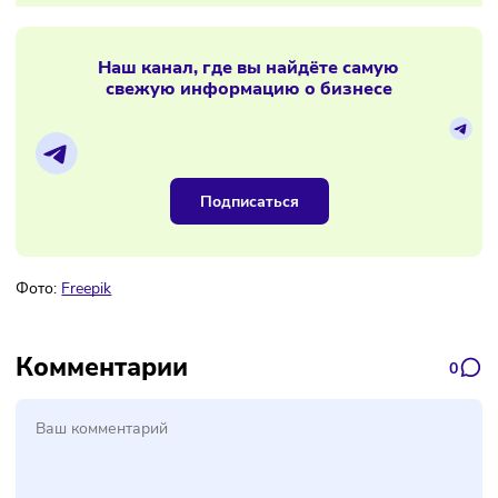
Федеральная франшиза
— лучший выбор для тех, кто г
инвестировать значительные средства, хочет
воспользоваться узнаваемостью бренда и планирует
масштабирование. Стандартизированные процессы и
маркетинг позволяют снизить операционные риски.
Региональная франшиза
— оптимальный вариант для
предпринимателей с ограниченным бюджетом и сильной
мотивацией развивать бизнес в конкретном регионе. Эти
франшизы обладают гибкостью и позволяют быстрее
адаптироваться к локальным условиям.
Российский рынок франчайзинга растёт
и становится более зрелым, а
предпринимателю важно не только
изучать предложения, но и
сопоставлять их с собственными
стратегическими целями, ресурсами и