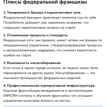
коммерческой концессии (ДКК), который закрепляет прав
обязательства сторон, в том числе использование товарн
знака и ноу‑хау франчайзера.
Это юридическое ограничение означает, что не все проек
которые называют себя «франшизой», формально таковы
являются. Поэтому при выборе важно внимательно изуча
структуру договора — это один из ключевых факторов
снижения рисков.
Плюсы федеральной франшизы
1. Узнаваемость бренда и маркетинговая сила.
Федеральный брендинг привлекает клиентов сам по себе
Потребитель доверяет уже знакомому названию, что
сокращает маркетинговые затраты на старте.
2. Отлаженные процессы и стандарты.
Федеральные сети, как правило, имеют чёткие инструкци