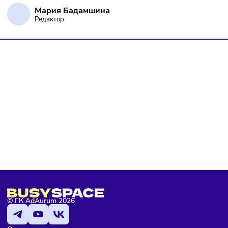
Торговля
Финансы
Сегодня
/
8:18
В России введут мониторинг цен на продукты по всей
цепочке поставок