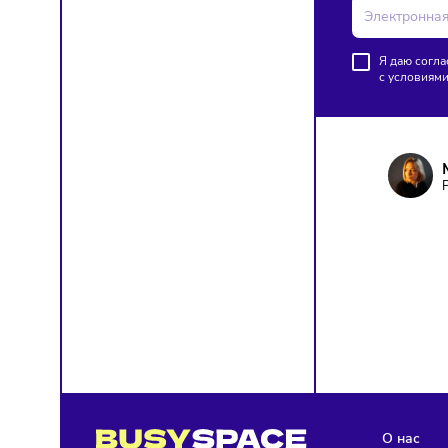
06/08/20
Больши
на эле
ПОД
Чтобы о
Я д
с у