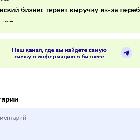
ируйте в альтернативную инфраструктуру связи
ения мобильного интернета показывают, что стабильный до
ечения клиентов.
03/2026
/
14:17
сковский бизнес теряет выручку из
ериалы по теме
Наш канал, где вы найдёте самую
свежую информацию о бизнесе
reepik