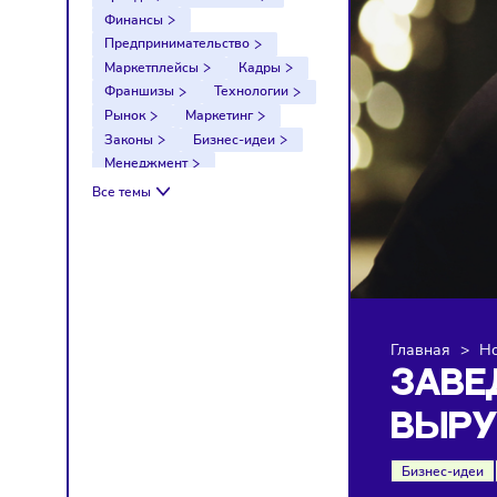
Тренды
Компании
Финансы
Предпринимательство
Маркетплейсы
Кадры
Франшизы
Технологии
Рынок
Маркетинг
Законы
Бизнес-идеи
Менеджмент
Импортозамещение
Все темы
Налоги
Экономика
Ретейл
Логистика
Санкции
Главна
ЗА