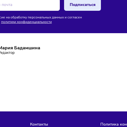
26
/
8:45
06/08/2026
/
8:43
нство россиян перешло
Операторы начали
ктронные чеки
блокировать массовые звонки
без маркировки
ПИШИТЕСЬ НА РАССЫЛКУ
ставаться в курсе событий и не пропустить важных новосте
Подписаться
аю согласие на обработку персональных данных и согласен
словиями
политики конфиденциальности
Мария Бадамшина