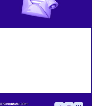
Суд отказался признават
06/08/2026
/
8:42
«Яндекс» создал отдельную
авторские права на
компанию для развития ИИ в
изображения, созданные
медицине
нейросетью
й