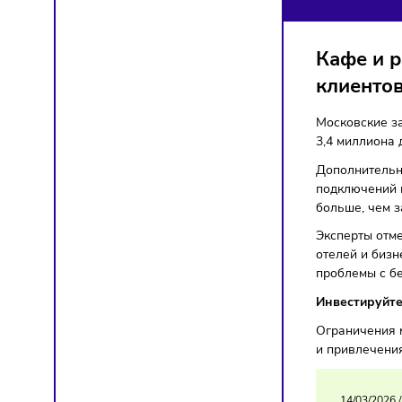
ВЫ
Бизнес
Кафе
клие
Московс
3,4 мил
Дополни
подключ
больше,
Эксперт
отелей 
пробле