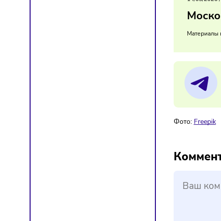
Инвест
Огранич
и привл
14/
Мо
Мат
Фото:
F