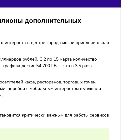
НИЧЕНИЙ ИНТЕРНЕТА
лучили миллионы дополнительных
ий мобильного интернета в центре города могли привлечь 
ти».
примерно 6 миллиардов рублей. С 2 по 15 марта количество
ъем интернет-трафика достиг 54 700 ГБ — это в 3,5 раза
выбора для посетителей кафе, ресторанов, торговых точек,
ись с трудностями: перебои с мобильным интернетом вызыва
меном данными.