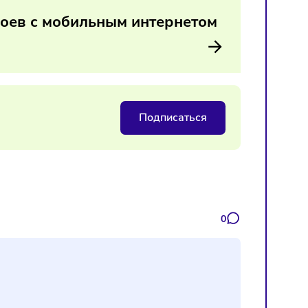
ступ к сети становится критически важным для работы сер
-за перебоев с мобильным интернето
Подписаться