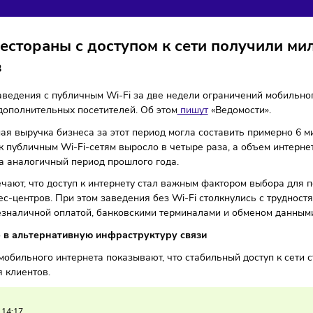
РУЧКУ ВО ВРЕМЯ ОГРА
-идеи
Общепит
25/03/2026
/
8:25
Автор: Мария Бадамшина
 и рестораны с доступом к сети по
нтов
кие заведения с публичным Wi-Fi за две недели ограничен
лиона дополнительных посетителей. Об этом
пишут
«Ведомос
тельная выручка бизнеса за этот период могла составить 
ений к публичным Wi-Fi-сетям выросло в четыре раза, а об
 чем за аналогичный период прошлого года.
ы отмечают, что доступ к интернету стал важным фактором 
и бизнес-центров. При этом заведения без Wi-Fi столкнул
мы с безналичной оплатой, банковскими терминалами и об