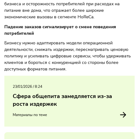
значительно замедлился — с 8% в 2024 году до примерн
в 2025-м, а общероссийские темпы роста рынка ресторан
сегмента упали с 7% до 2%.
Основными факторами названо увеличение затрат для
бизнеса и осторожность потребителей при расходах на
питание вне дома, что отражает более широкие
экономические вызовы в сегменте HoReCa.
Падение заказов сигнализирует о смене поведения
потребителей
Бизнесу нужно адаптировать модели операционной
деятельности, снижать издержки, пересматривать ценов
политику и усиливать цифровые сервисы, чтобы удержив
клиентов и бороться с конкуренцией со стороны более
доступных форматов питания.
23/01/2026
/
8:24
Сфера общепита замедляется из-за