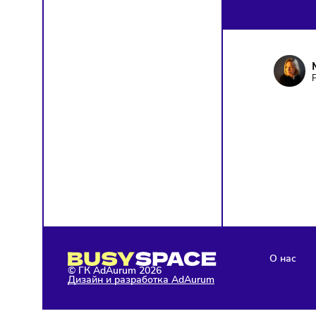
ПОД
Чтобы о
Я д
кон
Я н