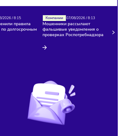
Налоги
07/08/2026
/
8:15
Компании
07/08/2026
/
8:13
В России изменили правила
Мошенники рассылают
расчёта НДС по долгосрочным
фальшивые уведомления
договорам
проверках Роспотребнад