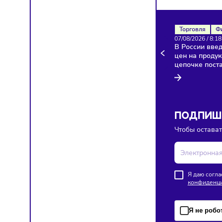
Здесь п
Торгов
07/08/20
В Росси
цен на 
цепочк