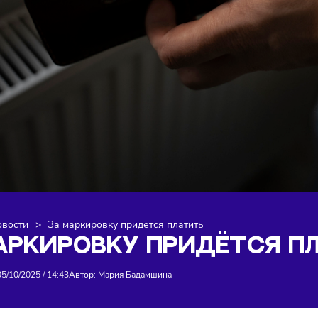
я
>
Новости
>
За маркировку придётся платить
 МАРКИРОВКУ ПРИДЁТ