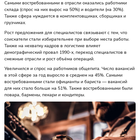
сократило до 500 тыс. Отмечают снижение спроса и в
логистических компаниях. Например, СДЭК рассказала, ч
конце 2023 на вакансию компании приходилось 2,1 резю
вместо 10—12 в начале года.
Самыми востребованными в отрасли оказались работник
склада (спрос на них вырос на 50%) и водители (на 30%).
Также сфера нуждается в комплектовщиках, сборщиках 
грузчиках.
Рост предложения для специалистов связывают с тем, чт
соискатели стали избирательнее при выборе места работ
Также на нехватку кадров в логистике влияет
демографический провал 1990-х, переход специалистов 
смежные отрасли и рост объёма операций.
Увеличился и спрос на работников общепита. Число вака
в этой сфере за год выросло в среднем на 45%. Самыми
востребованными стали официанты и бариста — ваканси
для них стало больше на 51%. Также востребованными б
повара, бармены, пекари и кондитеры.