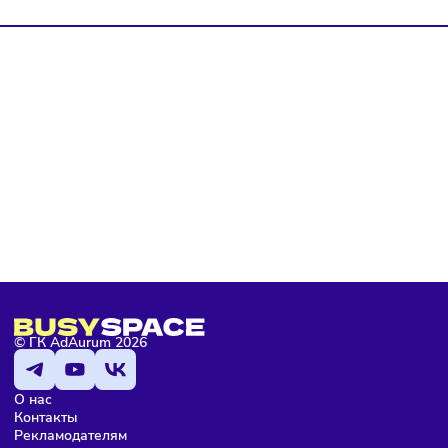
Я даю согласие на
обработку персональных данных
согласно
политике конфиденциальности
, а так же ознакомлен с
оферто
Я не робот
Подписаться
Елена Сушинина
Редактор