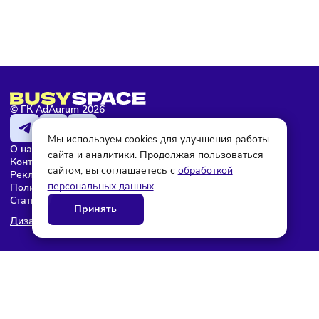
Эдана Белова
© ГК AdAurum 2026