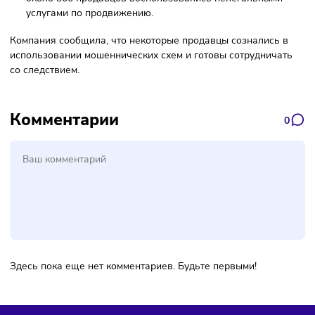
вечером 11 мая у офиса компании продавцы устроили
митинг из-за внезапного списания оплаты за реклам
услуги;
около 300 продавцов воспользовались нелегальными
услугами по продвижению.
Компания сообщила, что некоторые продавцы сознались 
использовании мошеннических схем и готовы сотруднича
со следствием.
Комментарии