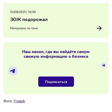
это могут быть разноцветные ценники в торговых залах, 
также прямые обозначения на упаковках. Подобные меры
считает Гриб, которые будут закрепляться на законе, стан
реальным способом заботиться о здоровье взрослых и д
01/09/2025
/
16:00
ЗОЖ подорожал
Материалы по теме
Наш канал, где вы найдёте самую
свежую информацию о бизнесе