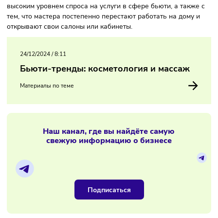
точки также в Краснодаре (+27,5%). А вот в Москве и
Петербурге темпы ниже из-за того, что рынок и так
достаточно насыщен (+12,2 и +16,2%).
Специалисты отмечают, что такая тенденция связана с
высоким уровнем спроса на услуги в сфере бьюти, а такж
тем, что мастера постепенно перестают работать на дому
открывают свои салоны или кабинеты.
24/12/2024
/
8:11
Бьюти-тренды: косметология и массаж
Материалы по теме
Наш канал, где вы найдёте самую
свежую информацию о бизнесе