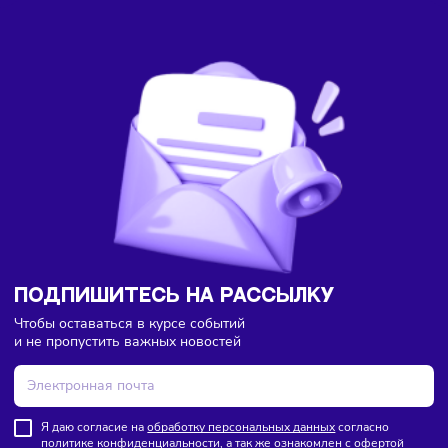
Здесь пока еще нет комментариев. Будьте первыми!
Ретейл
Торговля
Франшизы
08/08/2026
/
13:40
Lime полностью откажется от франчайзинга