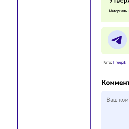
Бизнес
могут з
05/
У
Мат
Фото:
F