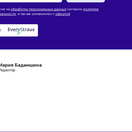
лностью откажется от
йзинга
ПИШИТЕСЬ НА РАССЫЛКУ
ставаться в курсе событий и не пропустить важных новосте
Подписаться
аю согласие на
обработку персональных данных
согласно
политике
фиденциальности
, а так же ознакомлен с
офертой
е робот