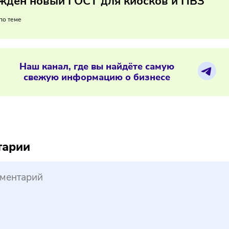
у в сегменте FMCG и пищевого производства важно заранее
атронуть упаковку, рецептуры, технические параметры прод
05/2026
/
8:19
тверждён новый ГОСТ для киосков и
ериалы по теме
Наш канал, где вы найдёте самую
свежую информацию о бизнесе
reepik