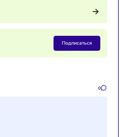
 проверить соответствие товаров новым стандартам. Изме
укции и процессы контроля качества.
 ПВЗ
Подписаться