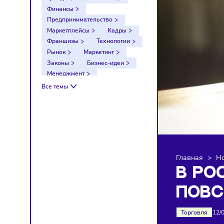
Тренды
Компании
Финансы
Предпринимательство
Маркетплейсы
Кадры
Франшизы
Технологии
Рынок
Маркетинг
Законы
Бизнес-идеи
Менеджмент
Импортозамещение
Все темы
Налоги
Экономика
Ретейл
Логистика
Санкции
Главна
В 