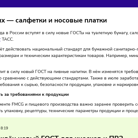
ВСЕДНЕВНОГО СПРОСА
ля
12/05/2026
/
11:11
Автор: Мария Бадамшина
и них — салфетки и носовые платки
026 года в России вступят в силу новые ГОСТы на туалетную
м
пишет
ТАСС.
ня начнёт действовать национальный стандарт для бумажно
ния к размерам и техническим характеристикам товаров. Н
я вступит в силу новый ГОСТ на пивные напитки. В нём из
ниже по сравнению с действующими стандартами. Также в 
яет требования к сырью, безопасности продукции, упаковк
следить за требованиями к продукции