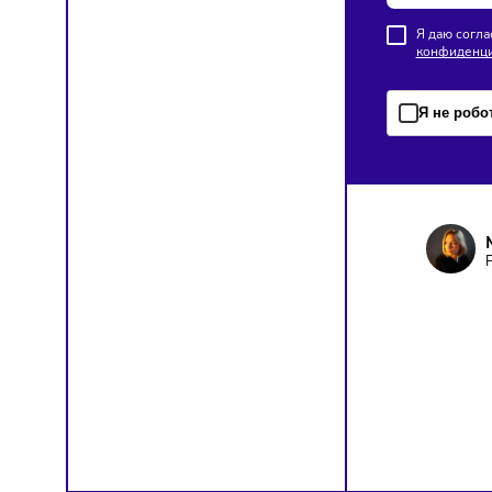
Lime по
франча
ПОД
Чтобы о
Я д
кон
Я н