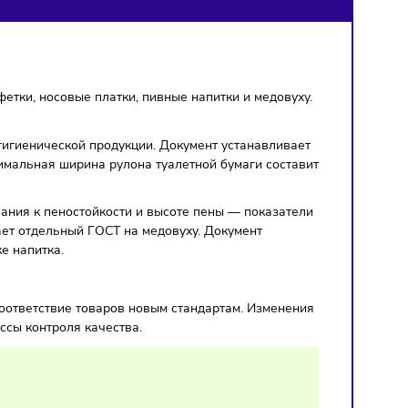
 бумагу, салфетки, носовые платки, пивные напитки и медо
й санитарно-гигиенической продукции. Документ устанавли
апример, минимальная ширина рулона туалетной бумаги сос
менятся требования к пеностойкости и высоте пены — показ
июле заработает отдельный ГОСТ на медовуху. Документ
е и маркировке напитка.