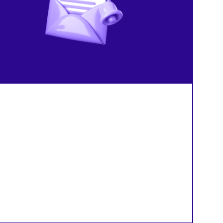
штрафах для маркетплей
резко замедлились
продавцов
й