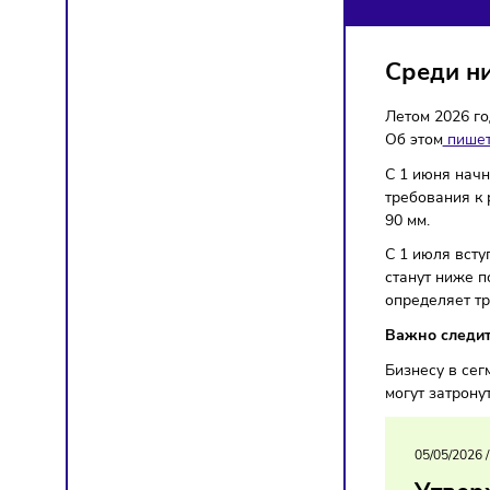
ПО
Торгов
Сред
Летом 2
Об это
С 1 ию
требова
90 мм.
С 1 июл
станут 
определ
Важно 