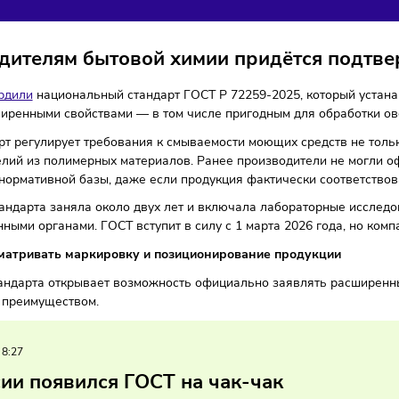
ТЬЯ ОВОЩЕЙ И ДЕТСК
ля
21/02/2026
/
13:07
Автор: Мария Бадамшина
зводителям бытовой химии придётся
ии
утвердили
национальный стандарт ГОСТ Р 72259-2025, ко
с расширенными свойствами — в том числе пригодным для о
тандарт регулирует требования к смываемости моющих сред
их изделий из полимерных материалов. Ранее производител
тствия нормативной базы, даже если продукция фактически
тка стандарта заняла около двух лет и включала лаборато
арственными органами. ГОСТ вступит в силу с 1 марта 2026 
пересматривать маркировку и позиционирование проду