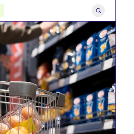
ь франшизу