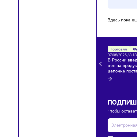
Здесь п
Торгов
07/08/20
В Росси
цен на 