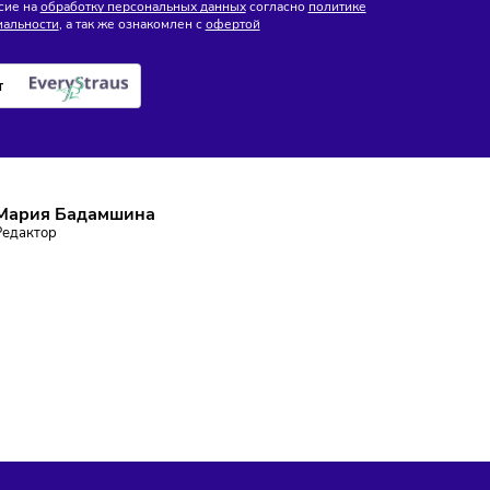
е поставок
искусственного интеллекта
ПИШИТЕСЬ НА РАССЫЛКУ
ставаться в курсе событий и не пропустить важных новосте
Подписаться
аю согласие на
обработку персональных данных
согласно
политике
фиденциальности
, а так же ознакомлен с
офертой
е робот