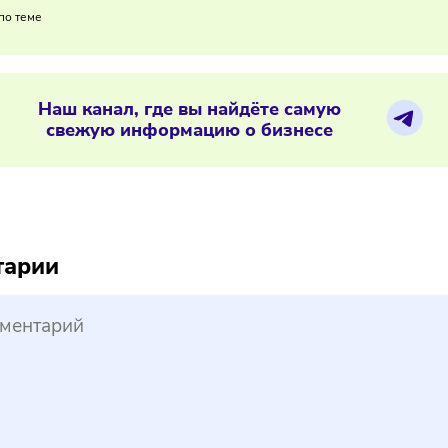
ние стандарта открывает возможность официально заявлят
ентным преимуществом.
02/2026
/
8:27
России появился ГОСТ на чак‑чак
ериалы по теме
Наш канал, где вы найдёте самую
свежую информацию о бизнесе
ree
pik
ментарии