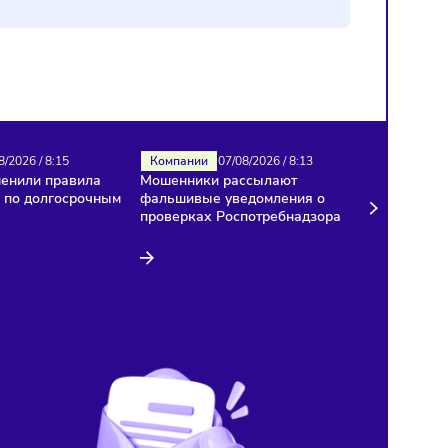
Налоги
07/08/2026
/
8:15
Компании
07/08/2026
/
8:13
В России изменили правила
Мошенники рассылают
расчёта НДС по долгосрочным
фальшивые уведомления
договорам
проверках Роспотребнад