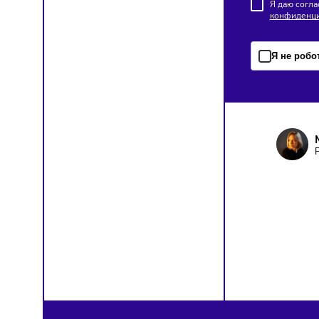
цепочк
ПОД
Чтобы о
Я д
кон
Я н