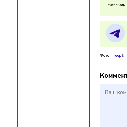
Появле
конкур
11/
В 
Мат
Фото:
F
Ком