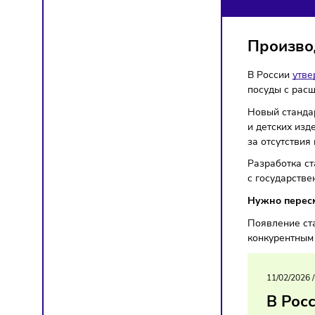
МЫ
Торгов
Прои
В Росс
посуды 
Новый с
и детск
за отсу
Разрабо
с госуд
Нужно 