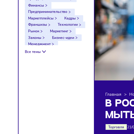
Тренды
Компании
Финансы
Предпринимательство
Маркетплейсы
Кадры
Франшизы
Технологии
Рынок
Маркетинг
Законы
Бизнес-идеи
Менеджмент
Импортозамещение
Все темы
Налоги
Экономика
Ретейл
Логистика
Санкции
Главна
В 