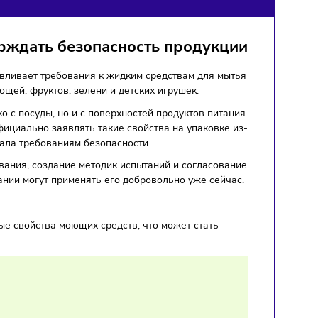
ИХ ИГРУШЕК
 подтверждать безопасность продук
торый устанавливает требования к жидким средствам для 
бработки овощей, фруктов, зелени и детских игрушек.
ств не только с посуды, но и с поверхностей продуктов пи
и не могли официально заявлять такие свойства на упаковк
 соответствовала требованиям безопасности.
рные исследования, создание методик испытаний и согласо
года, но компании могут применять его добровольно уже се
кции