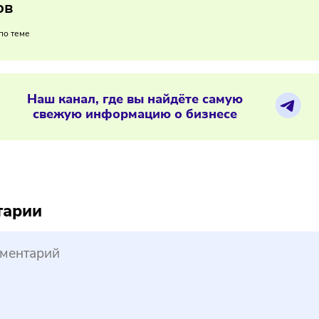
сокращение числа магазинов указывает на падение рентабе
и маркетплейсы, либо пересобирать ассортимент и формат 
02/2026
/
8:25
нфин уточнит правила применения л
оваров
ериалы по теме
Наш канал, где вы найдёте самую
свежую информацию о бизнесе
reepik