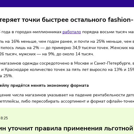
ГАЗИНОВ ДЕТСКОЙ О
ля
Тренды
18/02/2026
/
8:27
Автор: Мария Бадамшина
ент теряет точки быстрее остального
ре 2026 года в городах-миллионниках
работало
порядка вос
казатель на 16% меньше, чем годом ранее, и почти на 25%
т сократилось лишь на 2% — до примерно 34,9 тысячи точек
сь до 26 тысяч, мужских — на 9%, до около 14 тысяч.
всего магазинов одежды сосредоточено в Москве и Санкт-
Москве и Краснодаре количество точек за пять лет выросл
лось на 25%.
му ретейлу придётся менять экономику формата