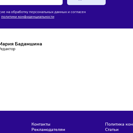
нство россиян перешло
Операторы начали
ктронные чеки
блокировать массовые звонки
без маркировки
ПИШИТЕСЬ НА РАССЫЛКУ
ставаться в курсе событий и не пропустить важных новосте
Подписаться
аю согласие на обработку персональных данных и согласен
словиями
политики конфиденциальности
Мария Бадамшина
Редактор