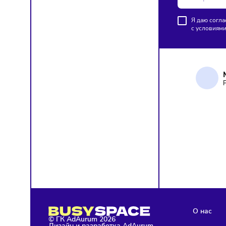
Больши
на эле
ПОД
Чтобы о
Я д
с у