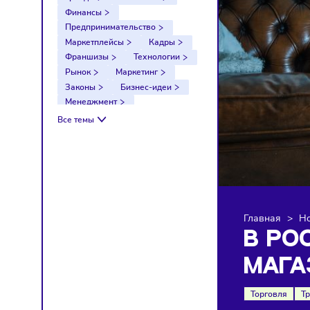
Тренды
Компании
Финансы
Предпринимательство
Маркетплейсы
Кадры
Франшизы
Технологии
Рынок
Маркетинг
Законы
Бизнес-идеи
Менеджмент
Импортозамещение
Все темы
Налоги
Экономика
Ретейл
Логистика
Санкции
Главна
В 