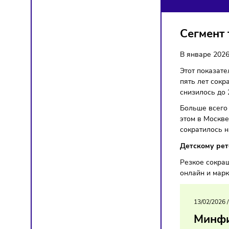
МА
Торгов
Сегм
В янва
Этот по
пять ле
снизило
Больше 
этом в 
сократи
Детско