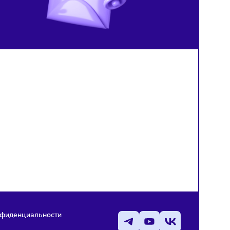
компанию для развития ИИ в
авторские права на
медицине
изображения, созданные
нейросетью
й