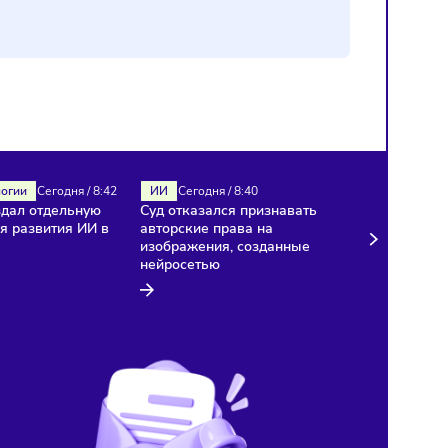
ИИ
Технологии
Сегодня
/
8:42
ИИ
Сегодня
/
8:40
«Яндекс» создал отдельную
Суд отказался признават