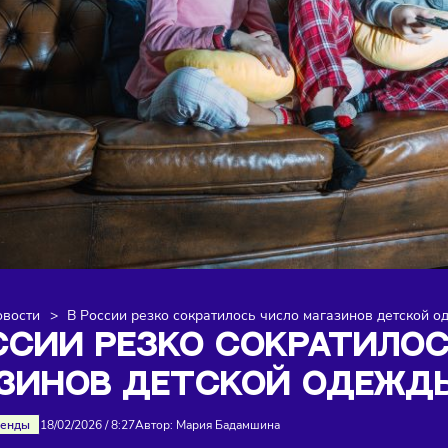
я
>
Новости
>
В России резко сократилось число магази
РОССИИ РЕЗКО СОКРА