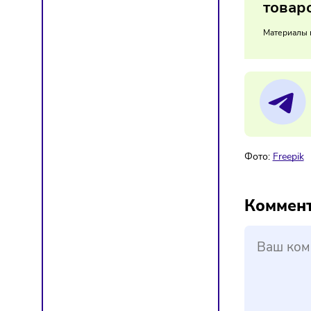
Резкое 
онлайн 
13/
Ми
т
Мат
Фото:
F