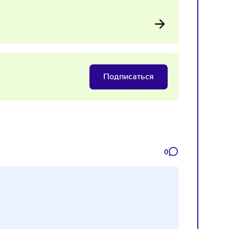
льности детского сегмента. Бизнесу придётся либо уходить
офлайн-точек.
ьготной ставки НДС для детских
Подписаться