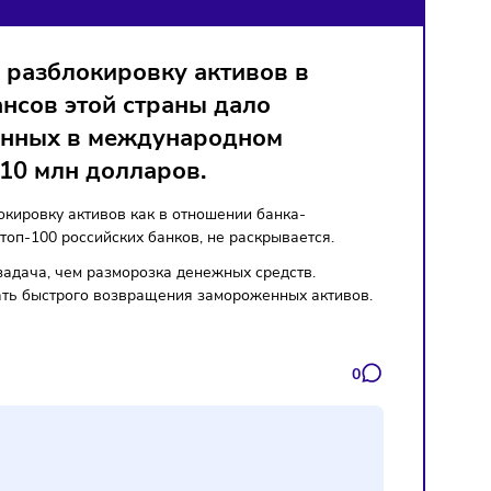
шение на разблокировку активов в
тво финансов этой страны дало
 замороженных в международном
ставляет 10 млн долларов.
ился на разблокировку активов как в отношении банка-
 входящего в топ-100 российских банков, не раскрывается.
лее сложная задача, чем разморозка денежных средств.
зывает не ожидать быстрого возвращения замороженных акти