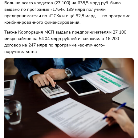
программам корпорация МСП выделила на развитие биз
1,5 трлн рублей. О кредитовании в рамках проекта за
прошлый год рассказал представитель первого зампреда
правительства Андрея Белоусова.
Больше всего кредитов (27 100) на 638,5 млрд руб. было
выдано по программе «1764». 199 млрд получили
предприниматели по «ПСК» и ещё 92,8 млрд — по програ
комбинированного финансирования.
Также Корпорация МСП выдала предпринимателям 27 10
микрозаймов на 54,04 млрд рублей и заключила 16 200
договор на 247 млрд по программе «зонтичного»
поручительства.