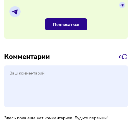
корпорации МСП, которая будет помогать предпринимат
продавать в интернете и на маркетплейсах.
Фото обложки:
ededchechine
, Freepik
Наш канал, где вы найдёте самую
свежую информацию о бизнесе
Подписаться
Комментарии