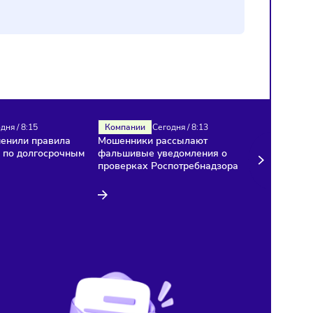
Налоги
Сегодня
/
8:15
Компании
Сегодня
/
8:13
В России изменили правила
Мошенники рассылают
расчёта НДС по долгосрочным
фальшивые уведомления