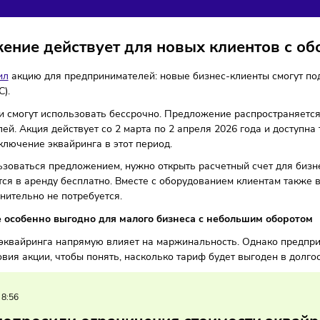
МИССИЕЙ 0,99%
инимательство
Финансы
12/03/2026
/
8:17
Автор: Мария Бадамши
ложение действует для новых клиен
запустил
акцию для предпринимателей: новые бизнес-клиен
ёта НДС).
ариф они смогут использовать бессрочно. Предложение рас
а рублей. Акция действует со 2 марта по 2 апреля 2026 го
на подключение эквайринга в этот период.
оспользоваться предложением, нужно открыть расчетный с
авляется в аренду бесплатно. Вместе с оборудованием кли
 дополнительно не потребуется.
жение особенно выгодно для малого бизнеса с небольш