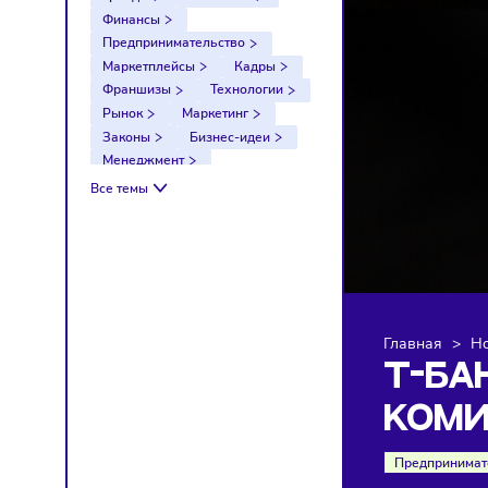
Тренды
Компании
Финансы
Предпринимательство
Маркетплейсы
Кадры
Франшизы
Технологии
Рынок
Маркетинг
Законы
Бизнес-идеи
Менеджмент
Импортозамещение
Все темы
Налоги
Экономика
Ретейл
Логистика
Санкции
Главна
Т-