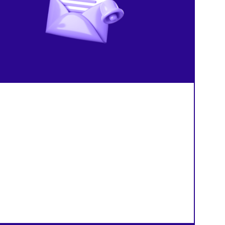
договорам
проверках Роспотребнад
й