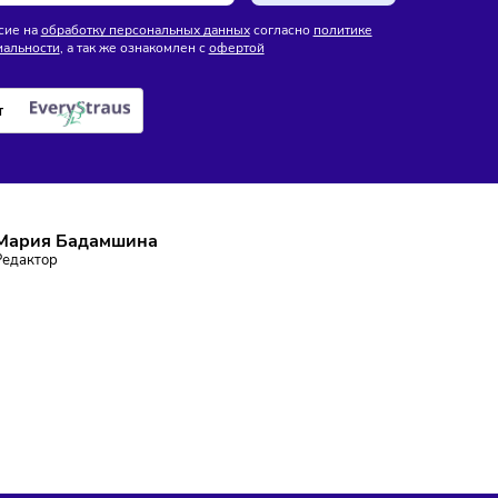
продукты по всей
искусственного интеллекта
е поставок
ПИШИТЕСЬ НА РАССЫЛКУ
ставаться в курсе событий и не пропустить важных новосте
Подписаться
аю согласие на
обработку персональных данных
согласно
политике
фиденциальности
, а так же ознакомлен с
офертой
е робот