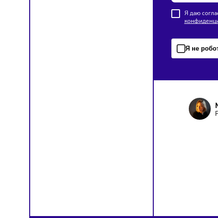
цен на 
цепочк
ПОД
Чтобы о
Я д
кон
Я н