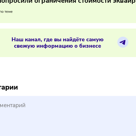
миссия эквайринга напрямую влияет на маржинальность. О
 и условия акции, чтобы понять, насколько тариф будет вы
12/2025
/
8:56
ЦБ попросили ограничения стоимост
ериалы по теме
Наш канал, где вы найдёте самую
свежую информацию о бизнесе
reepik