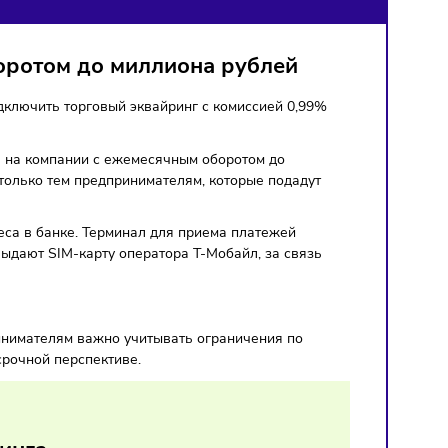
на
тов с оборотом до миллиона рублей
ты смогут подключить торговый эквайринг с комиссией 0,9
пространяется на компании с ежемесячным оборотом до
да и доступна только тем предпринимателям, которые подаду
чет для бизнеса в банке. Терминал для приема платежей
ентам также выдают SIM-карту оператора Т‑Мобайл, за свя
им оборотом