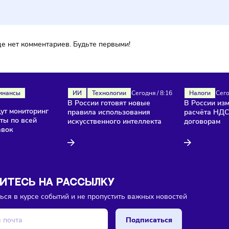
ментарии
ока еще нет комментариев. Будьте первыми!
ля
Финансы
ИИ
Технологии
Сегодня
/
8:16
В России готовят новые
/
8:18
и введут мониторинг
правила использования