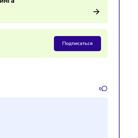
днако предпринимателям важно учитывать ограничения по
годен в долгосрочной перспективе.
и эквайринга
Подписаться