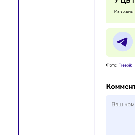
Там ко
обороту
25/
У 
Мат
Фото:
F