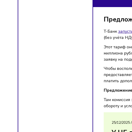
КО
Предпр
Пред
Т‑Банк
(без уч
Этот т
миллион
заявку 
Чтобы в
предост
платить
Предло