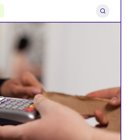
ь франшизу