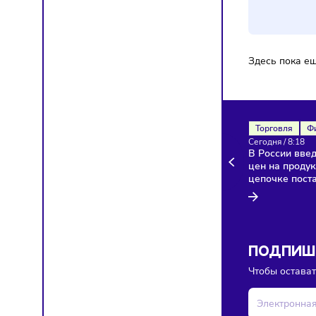
Ком
Здесь п
Торгов
Сегодня
В Росси