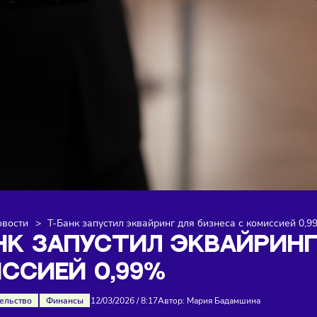
я
>
Новости
>
Т-Банк запустил эквайринг для бизнеса с 
БАНК ЗАПУСТИЛ ЭКВАЙ