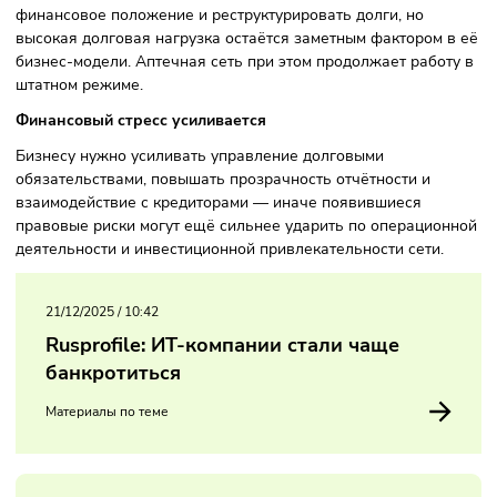
число крупнейших российских аптечных ретейлеров и
управляет значительным количеством точек продаж по в
стране.
В последние годы компания пыталась стабилизировать
финансовое положение и реструктурировать долги, но
высокая долговая нагрузка остаётся заметным фактором 
бизнес‑модели. Аптечная сеть при этом продолжает рабо
штатном режиме.
Финансовый стресс усиливается
Бизнесу нужно усиливать управление долговыми
обязательствами, повышать прозрачность отчётности и
взаимодействие с кредиторами — иначе появившиеся
правовые риски могут ещё сильнее ударить по операцио
деятельности и инвестиционной привлекательности сети.
21/12/2025
/
10:42
Rusprofile: ИТ-компании стали чаще