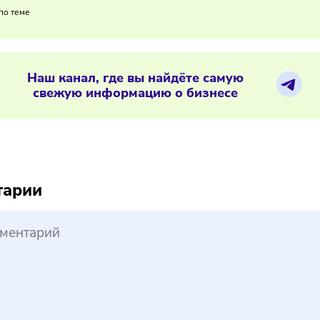
ты предупреждают: из-за налоговых изменений и перехода
ние падающего спроса и растущих издержек может привести
02/2026
/
8:31
рос на спортивное питание растёт
ериалы по теме
Наш канал, где вы найдёте самую
свежую информацию о бизнесе
reepik
ментарии