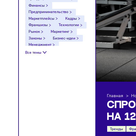
Тренды
Компании
Финансы
Предпринимательство
Маркетплейсы
Кадры
Франшизы
Технологии
Рынок
Маркетинг
Законы
Бизнес-идеи
Менеджмент
Импортозамещение
Все темы
Налоги
Экономика
Ретейл
Логистика
Санкции
Главна
СП