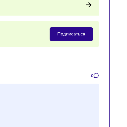
 с ПСН на НДС развивать спортивные франшизы станет сло
 к закрытию части проектов.
Подписаться