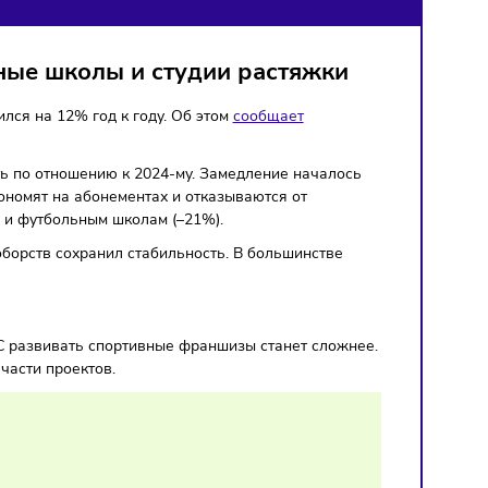
 футбольные школы и студии растяжк
ссии сократился на 12% год к году. Об этом
сообщает
мерно на треть по отношению к 2024-му. Замедление начал
енты чаще экономят на абонементах и отказываются от
астяжки (–45%) и футбольным школам (–21%).
сегмент единоборств сохранил стабильность. В большинств
 клубы.