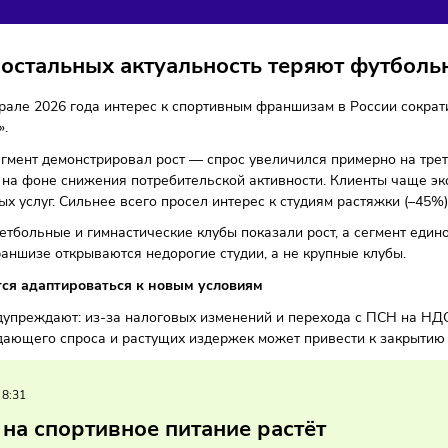
 12%
ы
Франшизы
02/03/2026
/
9:24
Автор: Мария Бадамшина
рее остальных актуальность теряют
е-феврале 2026 года интерес к спортивным франшизам в Ро
рсантъ».
году сегмент демонстрировал рост — спрос увеличился при
вгусте на фоне снижения потребительской активности. Кли
тельных услуг. Сильнее всего просел интерес к студиям р
м баскетбольные и гимнастические клубы показали рост, а 
 по франшизе открываются недорогие студии, а не крупные
придётся адаптироваться к новым условиям