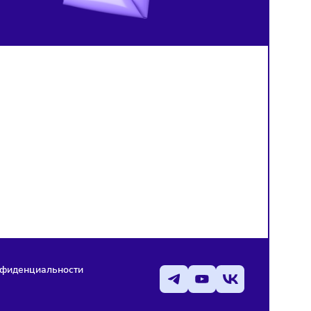
медицине
нейросетью
й