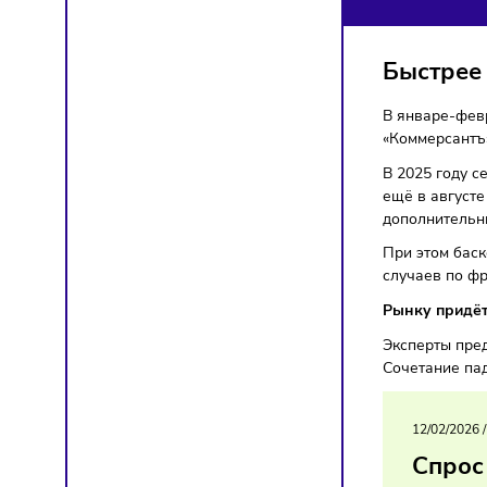
НА
Тренд
Быст
В январ
«Комме
В 2025 
ещё в а
дополни
При это
случаев
Рынку 