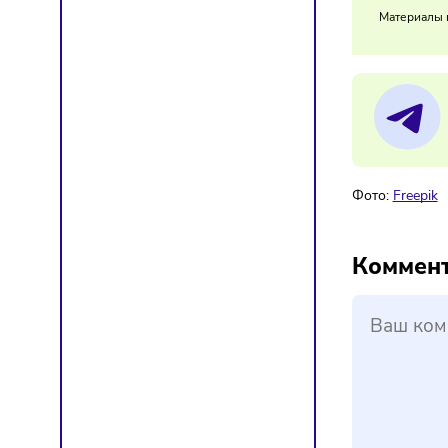
Экспер
Сочета
12/
Сп
Мат
Фото:
F
Ком