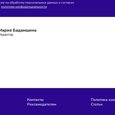
без маркировки
ПИШИТЕСЬ НА РАССЫЛКУ
ставаться в курсе событий и не пропустить важных новосте
Подписаться
аю согласие на обработку персональных данных и согласен
словиями
политики конфиденциальности
Мария Бадамшина
Редактор