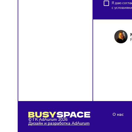
ПОД
Чтобы о
Я д
с у