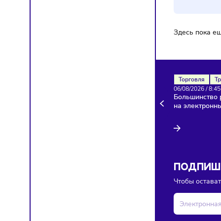
Здесь п
Торгов
06/08/20
Больши
на эле