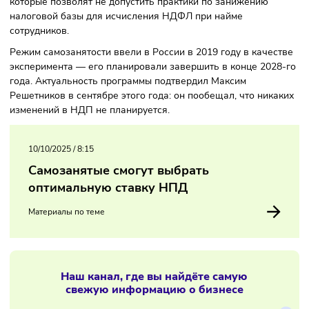
Российской Федерации» указывается, что отменить режи
самозанятости можно уже в этом году. По мнению сенато
уже сейчас правительство может оценить результаты
пилотной программы — и создать ряд дополнительных ме
которые позволят не допустить практики по занижению
налоговой базы для исчисления НДФЛ при найме
сотрудников.
Режим самозанятости ввели в России в 2019 году в каче
эксперимента — его планировали завершить в конце 202
года. Актуальность программы подтвердил Максим
Решетников в сентябре этого года: он пообещал, что ник
изменений в НДП не планируется.
10/10/2025
/
8:15
Самозанятые смогут выбрать
оптимальную ставку НПД
Материалы по теме