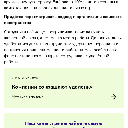
20% согласны разделить эти расходы с работодателем. С
наиболее востребованных опций сотрудники назвали бар
душ и собственную кофейню. Около 30% респондентов
хотели бы видеть в офисе читальный зал, спортивную зон
круглогодичную террасу. Ещё около 10% заинтересованы
комнатах для сна и зонах для настольных игр.
Придётся пересматривать подход к организации офисн
пространства
Сотрудники всё чаще воспринимают офис как часть
жизненной среды, а не только место работы. Дополните
удобства могут стать инструментом удержания персонала
повышения привлекательности работодателя, особенно 
фоне постепенного возврата сотрудников с удалённой
работы.
20/02/2026
/
8:57
Компании сокращают удалёнку