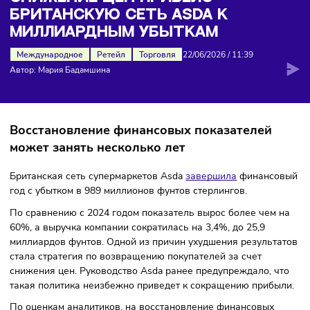
сеть Asda к миллиардным убыткам
СНИЖЕНИЕ ЦЕН ПРИВЕЛО
БРИТАНСКУЮ СЕТЬ ASDA К
МИЛЛИАРДНЫМ УБЫТКАМ
Международное
Ретейл
Торговля
22/06/2026
/
11:39
Автор: Мария Бадамшина
Восстановление финансовых показателей
может занять несколько лет
Британская сеть супермаркетов Asda
завершила
финанс
год с убытком в 989 миллионов фунтов стерлингов.
По сравнению с 2024 годом показатель вырос более чем
60%, а выручка компании сократилась на 3,4%, до 25,9
миллиардов фунтов. Одной из причин ухудшения результ