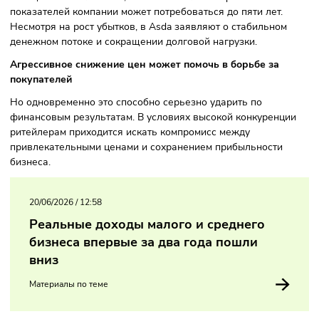
стала стратегия по возвращению покупателей за счет
снижения цен. Руководство Asda ранее предупреждало, 
такая политика неизбежно приведет к сокращению приб
По оценкам аналитиков, на восстановление финансовых
показателей компании может потребоваться до пяти лет.
Несмотря на рост убытков, в Asda заявляют о стабильно
денежном потоке и сокращении долговой нагрузки.
Агрессивное снижение цен может помочь в борьбе за
покупателей
Но одновременно это способно серьезно ударить по
финансовым результатам. В условиях высокой конкуренц
ритейлерам приходится искать компромисс между
привлекательными ценами и сохранением прибыльности
бизнеса.
20/06/2026
/
12:58