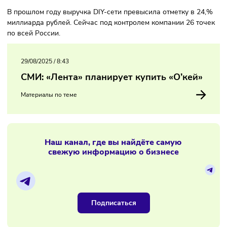
был бы дороже в пять раз. Стороны пока не комментирую
поступившие данные, однако головная структура OBI в
сентябре зарегистрировала домены «Дом-Лента.РФ» и
«Домлента.РФ».
В прошлом году выручка DIY-сети превысила отметку в 2
миллиарда рублей. Сейчас под контролем компании 26 то
по всей России.
29/08/2025
/
8:43
СМИ: «Лента» планирует купить «О’кей»
Материалы по теме
Наш канал, где вы найдёте самую
свежую информацию о бизнесе