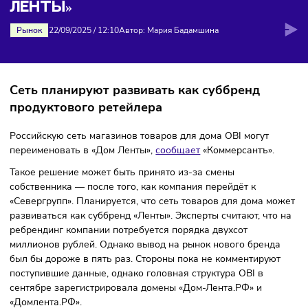
Главная
>
Новости
>
СМИ: OBI может стать «Домом Ле
СМИ: OBI МОЖЕТ СТАТЬ «ДОМОМ
ЛЕНТЫ»
Рынок
22/09/2025
/
12:10
Автор: Мария Бадамшина
Сеть планируют развивать как суббренд
продуктового ретейлера
Российскую сеть магазинов товаров для дома OBI могут
переименовать в «Дом Ленты»,
сообщает
«Коммерсантъ».
Такое решение может быть принято из-за смены
собственника — после того, как компания перейдёт к
«Севергрупп». Планируется, что сеть товаров для дома м
развиваться как суббренд «Ленты». Эксперты считают, что
ребрендинг компании потребуется порядка двухсот
миллионов рублей. Однако вывод на рынок нового бренд