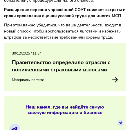
работодателям самостоятельно организовать спецоценку
привлечения сторонних экспертных организаций в рамка
установленных требований. Это даёт возможность снизит
административную нагрузку и сократить затраты на
обязательную процедуру для малого бизнеса.
Расширение перечня упрощённой СОУТ снижает затра
сроки проведения оценки условий труда для многих М
При этом важно убедиться, что ваша деятельность входи
новый список, чтобы воспользоваться льготами и избежа
штрафов за несоответствие требованиям охраны труда.
30/12/2025
/
11:34
Правительство определило отрасли с
пониженными страховыми взносами
Материалы по теме