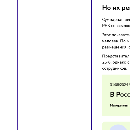
Тренд
Но и
Суммар
РБК со 
Этот по
человек
размеще
Предста
25%, од
сотруд
31/