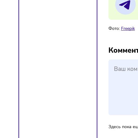
В 
Мат
Фото:
F
Ком