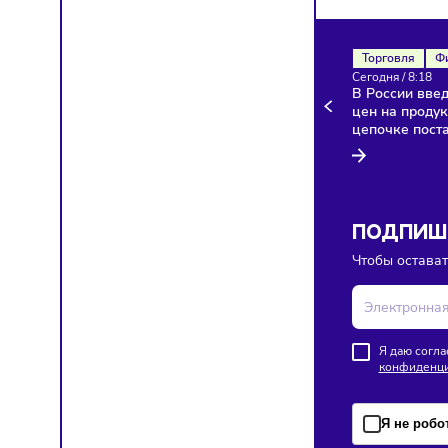
Здесь п
Торгов
Сегодня
В Росси
цен на 
цепочк