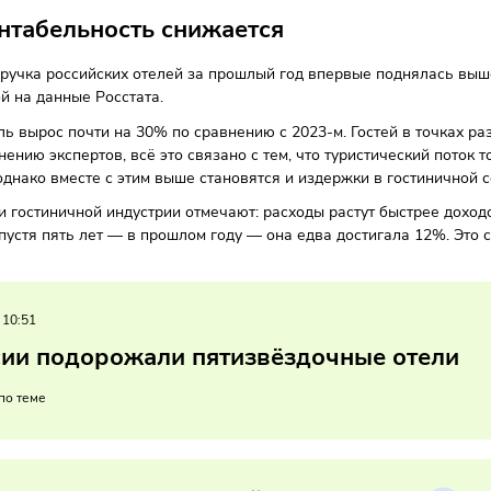
ы
12/02/2025
/
8:20
Автор: Мария Бадамшина
х рентабельность снижается
ная выручка российских отелей за прошлый год впервые по
ссылкой на данные Росстата.
казатель вырос почти на 30% по сравнению с 2023-м. Гост
. По мнению экспертов, всё это связано с тем, что туристич
ния, однако вместе с этим выше становятся и издержки в 
вители гостиничной индустрии отмечают: расходы растут б
нако спустя пять лет — в прошлом году — она едва достигал
ников.
08/2024
/
10:51