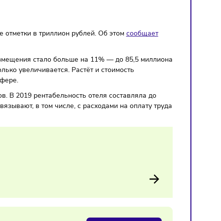
днялась выше отметки в триллион рублей. Об этом
сообщае
ей в точках размещения стало больше на 11% — до 85,5 мил
еский поток только увеличивается. Растёт и стоимость
гостиничной сфере.
ыстрее доходов. В 2019 рентабельность отеля составляла д
а 12%. Это связывают, в том числе, с расходами на оплату 