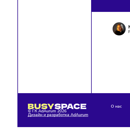
ПОД
Чтобы о
Я д
кон
Я н