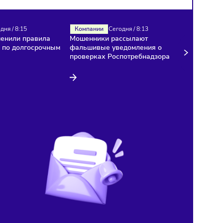
Налоги
Сегодня
/
8:15
Компании
Сегодня
/
8:13
В России изменили правила
Мошенники рассылают
расчёта НДС по долгосрочным
фальшивые уведомления
договорам
проверках Роспотребнад