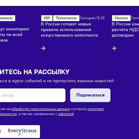
ока еще нет комментариев. Будьте первыми!
ля
Финансы
ИИ
Технологии
Сегодня
/
8:16
В России готовят новые
/
8:18
и введут мониторинг
правила использования
продукты по всей
искусственного интеллекта
е поставок