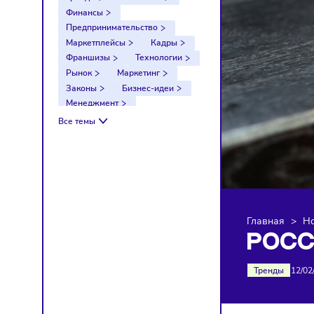
Тренды
Компании
Финансы
Предпринимательство
Маркетплейсы
Кадры
Франшизы
Технологии
Рынок
Маркетинг
Законы
Бизнес-идеи
Менеджмент
Импортозамещение
Все темы
Налоги
Экономика
Ретейл
Логистика
Санкции
Главна
РО