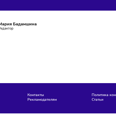
ПИШИТЕСЬ НА РАССЫЛКУ
ставаться в курсе событий и не пропустить важных новосте
Подписаться
аю согласие на
обработку персональных данных
согласно
политике
фиденциальности
, а так же ознакомлен с
офертой
е робот
Мария Бадамшина
Редактор