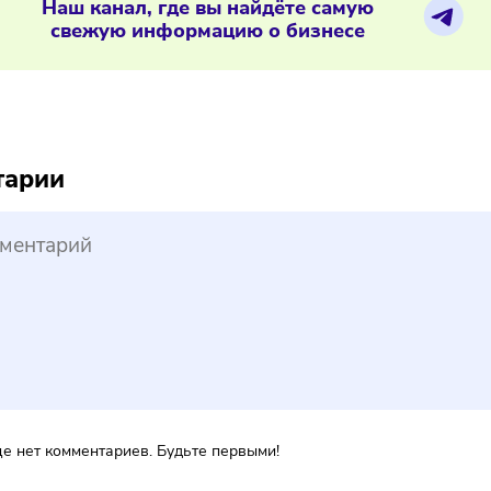
России подорожали пятизвёздочные 
ериалы по теме
Наш канал, где вы найдёте самую
свежую информацию о бизнесе
reepik
ментарии