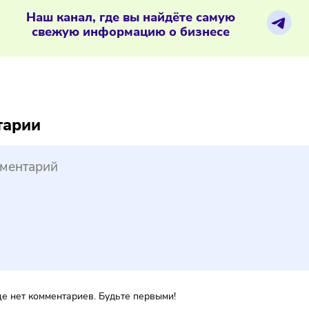
естный знак» компенсирует 50% зат
ериалы по теме
Наш канал, где вы найдёте самую
свежую информацию о бизнесе
reepik
ментарии