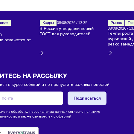
ока еще нет комментариев. Будьте первыми!
Торговля
Кадры
08/08/2026
/
13:35
В России утвердили новый
изы
ГОСТ для руководителей
26
/
13:40
лностью откажется от
йзинга