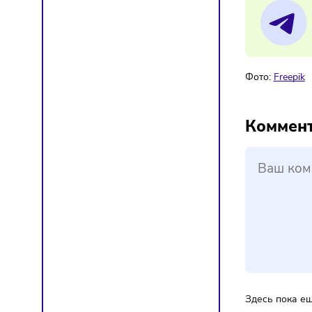
«Ч
Мат
Фото:
F
Ком