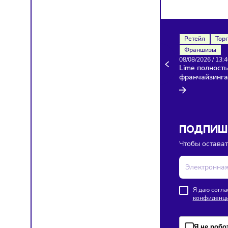
Здесь п
Ретейл
Франш
08/08/20
Lime по
франча