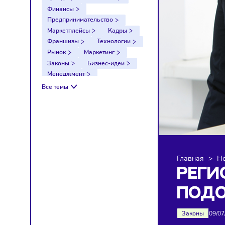
Тренды
Компании
Финансы
Предпринимательство
Маркетплейсы
Кадры
Франшизы
Технологии
Рынок
Маркетинг
Законы
Бизнес-идеи
Менеджмент
Импортозамещение
Все темы
Налоги
Экономика
Ретейл
Логистика
Санкции
Главна
РЕ