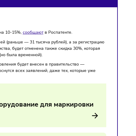
ие
стать дороже на 10-15%,
сообщают
в Роспатенте.
35 тысяч рублей (раньше — 31 тысяча рублей), а за регист
 данным ведомства, будет отменена также скидка 30%, кото
 с 2017 года (но была временной).
проект постановления будет внесен в правительство —
Изменения коснутся всех заявлений, даже тех, которые уж
ут.