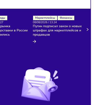
Рынок
Тренды
Маркетплейсы
Финансы
08/08/2026
/
13:27
08/08/2026
/
13:24
Темпы роста рынка
Путин подписал закон о 
курьерской доставки в России
штрафах для маркетплей
резко замедлились
продавцов