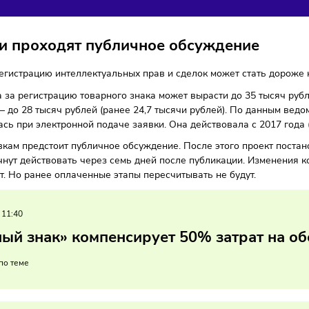
ДОРОЖАТЬ
ы
09/07/2024
/
9:18
Автор: Мария Бадамшина
авки проходят публичное обсужден
а на регистрацию интеллектуальных прав и сделок может 
взноса за регистрацию товарного знака может вырасти до 
ения — до 28 тысяч рублей (ранее 24,7 тысячи рублей). По
авлялась при электронной подаче заявки. Она действовала
поправкам предстоит публичное обсуждение. После этого 
ия начнут действовать через семь дней после публикации. 
ривают. Но ранее оплаченные этапы пересчитывать не буд
06/2024
/
11:40