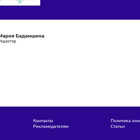
ПИШИТЕСЬ НА РАССЫЛКУ
ставаться в курсе событий и не пропустить важных новосте
Подписаться
аю согласие на
обработку персональных данных
согласно
политике
фиденциальности
, а так же ознакомлен с
офертой
е робот
Мария Бадамшина
Редактор