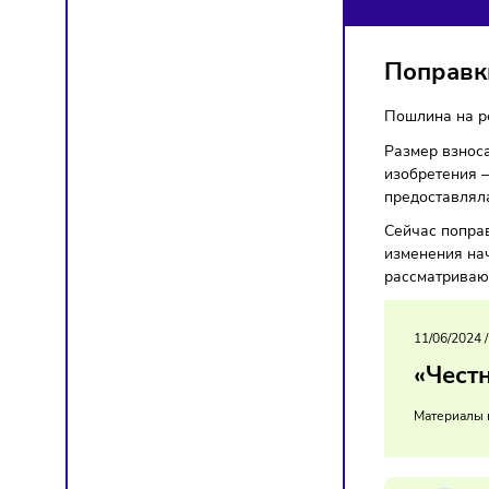
ПО
Закон
Попр
Пошлин
Размер 
изобрет
предост
Сейчас 
изменен
рассмат
11/