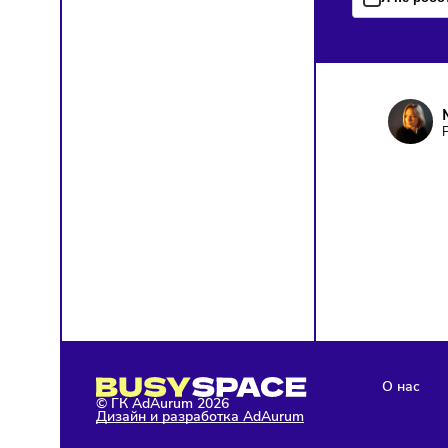
ПОД
Чтобы о
Я д
кон
Я н