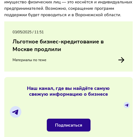
на некоторые виды экономической деятельности (в том ч
на креативную индустрию) изменения, предположительно
распространятся.
Ярославская область будет плавно увеличивать налог на
имущество физических лиц — это коснётся и индивидуал
предпринимателей. Возможно, сокращение программ
поддержки будет проводиться и в Воронежской области.
03/05/2025
/
11:51
Льготное бизнес-кредитование в
Москве продлили
Материалы по теме
Наш канал, где вы найдёте самую
свежую информацию о бизнесе