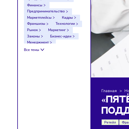
Тренды
Компании
Финансы
Предпринимательство
Маркетплейсы
Кадры
Франшизы
Технологии
Рынок
Маркетинг
Законы
Бизнес-идеи
Менеджмент
Импортозамещение
Все темы
Налоги
Экономика
Ретейл
Логистика
Санкции
Главна
«П