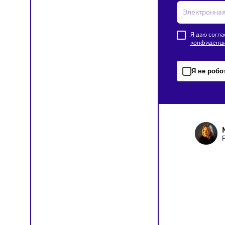
Сегодня
В Росси
цен на 
цепочк
ПОД
Чтобы о
Я д
кон
Я н