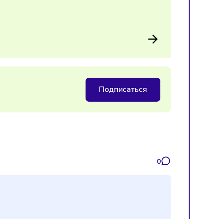
ки
азины, повышать эффективность бизнеса и адаптироваться
ть и стимулируют развитие малого предпринимательства в
о
Подписаться