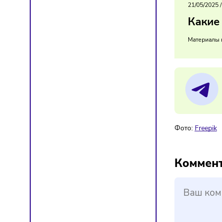
Франча
Подобн
регион
региона
21/
Ка
Мат
Фото:
F