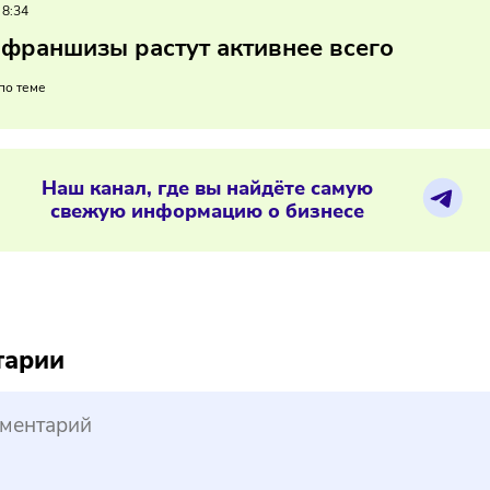
йзи нужно осваивать комплексные программы поддерж
ые программы позволяют партнёрам быстрее открывать маг
альным условиям. Также они укрепляют франчайзинговую се
х.
05/2025
/
8:34
кие франшизы растут активнее всег
ериалы по теме
Наш канал, где вы найдёте самую
свежую информацию о бизнесе
reepik