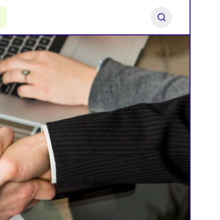
ь франшизу