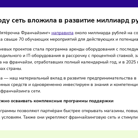
ДДЕРЖКУ РЕГИОНАЛЬ
Франшизы
25/02/2026
/
8:13
Автор: Мария Бадамшина
25 году сеть вложила в развитие ми
 году «Пятёрочка Франчайзинг»
направила
около миллиарда
низовала свыше 70 обучающих мероприятий для действующи
из ключевых проектов стала программа аренды оборудован
го, холодильного и IT-оборудования в рассрочку с процент
рована на франчайзи, отработавших полный календарный го
регионах страны.
рограмма — наш материальный вклад в развитие предприни
ти заемных средств и одновременно инвестируем в знания 
амента франчайзинга сети.