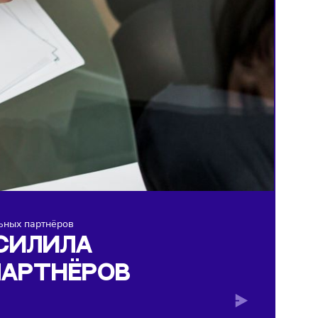
жку региональных партнёров
НГ» УСИЛИЛА