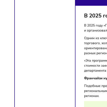
ПО
Ретейл
В 20
В 2025
и орга
Одним 
торгово
ориенти
разных 
«Эта п
стоимос
департ