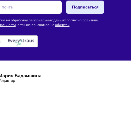
В России готовят новые
/
8:18
и введут мониторинг
правила использования
продукты по всей
искусственного интеллекта
е поставок
ПИШИТЕСЬ НА РАССЫЛКУ
ставаться в курсе событий и не пропустить важных новосте
Подписаться
аю согласие на
обработку персональных данных
согласно
политике
фиденциальности
, а так же ознакомлен с
офертой
е робот