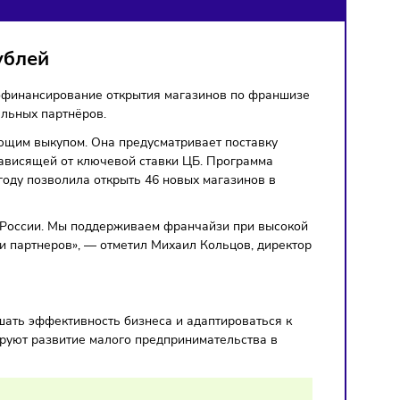
НЫХ ПАРТНЁРОВ
ллиард рублей
 рублей на софинансирование открытия магазинов по фра
х и потенциальных партнёров.
ия с последующим выкупом. Она предусматривает поставку
ной ставкой, зависящей от ключевой ставки ЦБ. Программа
д, и в 2025 году позволила открыть 46 новых магазинов в
мательства в России. Мы поддерживаем франчайзи при вы
и компетенции партнеров», — отметил Михаил Кольцов, дир