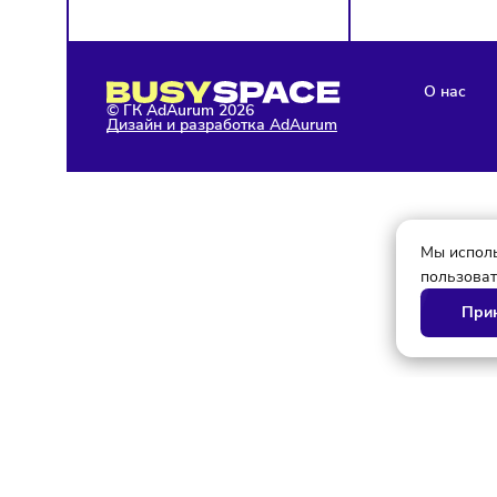
О 
© ГК AdAurum 2026
Дизайн и разработка AdAurum