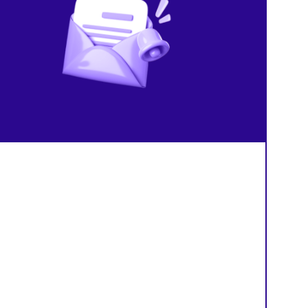
В России изменили правила
Мошенники рассылают
расчёта НДС по долгосрочным
фальшивые уведомления
договорам
проверках Роспотребнад
й