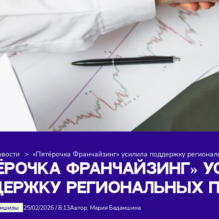
я
>
Новости
>
«Пятёрочка Франчайзинг» усилила поддер
ЯТЁРОЧКА ФРАНЧАЙЗИ