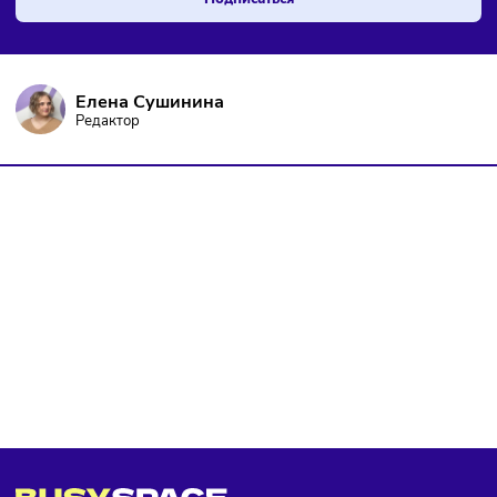
Чтобы оставаться в курсе событий
и не пропустить важных новостей
Я даю согласие на
обработку персональных данных
согласно
политике конфиденциальности
, а так же ознакомлен с
оферто
Я не робот
Подписаться
Елена Сушинина
Редактор