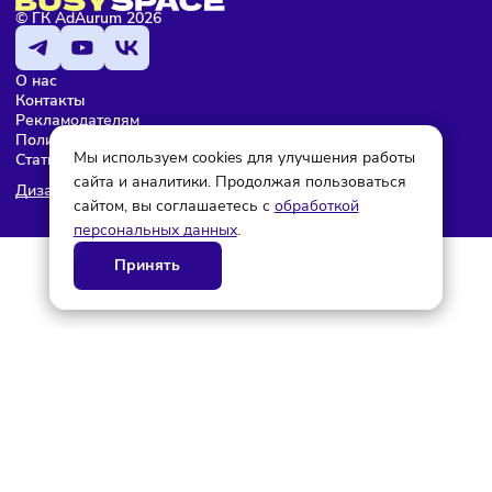
© ГК AdAurum 2026
О нас