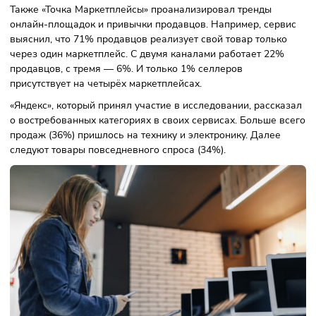
между разными площадками. Последнее заставляет
маркетплейсы развивать акционные предложения и
бонусные программы. С увеличением аудитории и объём
продаж бизнес сможет продавать больше.
Также «Точка Маркетплейсы» проанализировал тренды
онлайн-площадок и привычки продавцов. Например, сер
выяснил, что 71% продавцов реализует свой товар тольк
через один маркетплейс. С двумя каналами работает 22
продавцов, с тремя — 6%. И только 1% селлеров
присутствует на четырёх маркетплейсах.
«Яндекс», который принял участие в исследовании, расск
о востребованных категориях в своих сервисах. Больше 
продаж (36%) пришлось на технику и электронику. Далее
следуют товары повседневного спроса (34%).