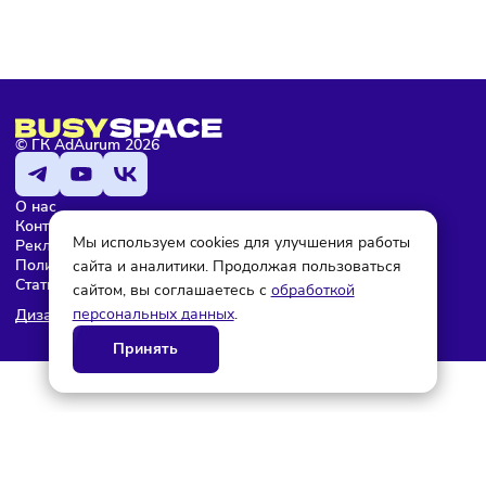
Мария Бадамшина
Редактор
© ГК AdAurum 2026