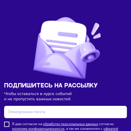
Здесь пока еще нет комментариев. Будьте первыми!
Бизнес-идеи
Финансы
09/08/2026
/
15:57
Каждый третий россиянин тратит деньги сразу после
зарплаты