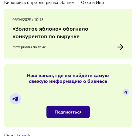
однако уже с 2023-го тенденция снова пошла вверх.
Платформы Кинопоиск, Okko, Иви, Wink, Start, Kion и Prem
увеличили свою долю присутствия на рынке до 98% — в
денежном выражении. Лидерские позиции сохраняет
Кинопоиск с третью рынка. За ним — Okko и Иви.
05/04/2025
/
10:13
«Золотое яблоко» обогнало
конкурентов по выручке
Материалы по теме
Наш канал, где вы найдёте самую
свежую информацию о бизнесе