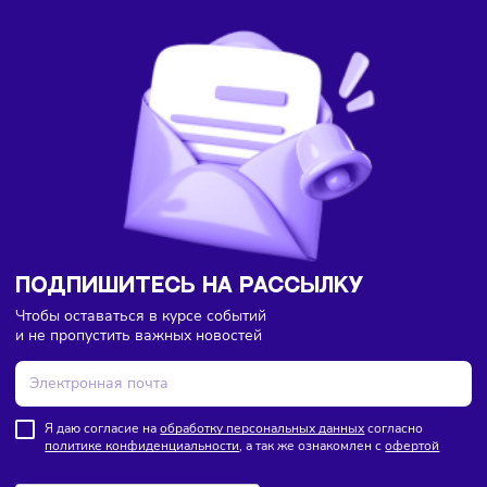
Ретейл
Торговля
Франшизы
08/08/2026
/
13:40
Lime полностью откажется от франчайзинга