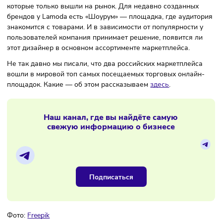
производителей одежды и обуви — за неполных два года
продажи выросли с 40% до 45% в денежном выражении
Также Максим Гришаков отметил, что маркетплейс уделя
внимание совсем молодым, начинающим дизайнерам,
которые только вышли на рынок. Для недавно созданных
брендов у Lamoda есть «Шоурум» — площадка, где аудит
знакомится с товарами. И в зависимости от популярности
пользователей компания принимает решение, появится л
этот дизайнер в основном ассортименте маркетплейса.
Не так давно мы писали, что два российских маркетплейс
вошли в мировой топ самых посещаемых торговых онлай
площадок. Какие — об этом рассказываем
здесь
.
Наш канал, где вы найдёте самую
свежую информацию о бизнесе