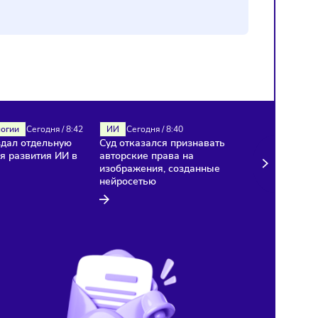
ИИ
Технологии
Сегодня
/
8:42
ИИ
Сегодня
/
8:40
«Яндекс» создал отдельную
Суд отказался признават
компанию для развития ИИ в
авторские права на