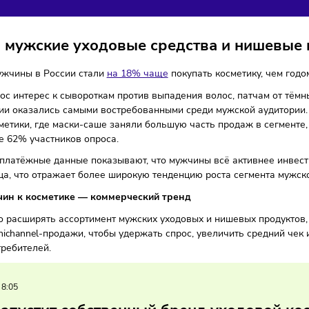
СМЕТИКУ
ля
Тренды
06/02/2026
/
8:21
Автор: Мария Бадамшина
с на мужские уходовые средства и 
 году мужчины в России стали
на 18% чаще
покупать космет
о вырос интерес к сывороткам против выпадения волос, п
категории оказались самыми востребованными среди мужско
ой косметики, где маски-саше заняли большую часть прода
и более 62% участников опроса.
ельно платёжные данные показывают, что мужчины всё акт
для лица, что отражает более широкую тенденцию роста сег
с мужчин к косметике — коммерческий тренд