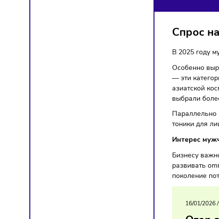
КО
Торгов
Спро
В 2025
Особенн
— эти 
азиатск
выбрал
Паралл
тоники 
Интере