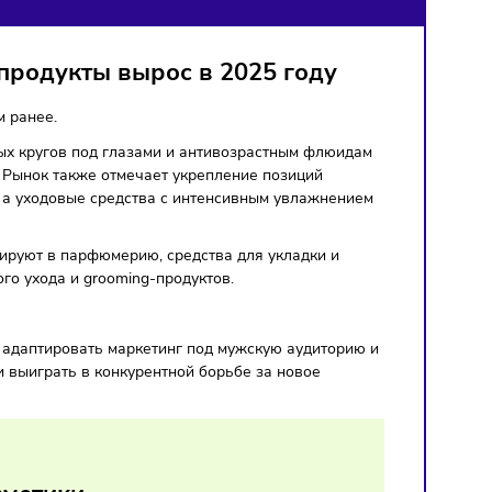
нишевые продукты вырос в 2025 году
ику, чем годом ранее.
атчам от тёмных кругов под глазами и антивозрастным флю
й аудитории. Рынок также отмечает укрепление позиций
ж в сегменте, а уходовые средства с интенсивным увлажне
ивнее инвестируют в парфюмерию, средства для укладки и
мента мужского ухода и grooming-продуктов.