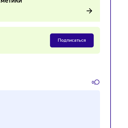
х продуктов, адаптировать маркетинг под мужскую аудито
средний чек и выиграть в конкурентной борьбе за новое
овой косметики
Подписаться