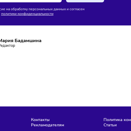
ктронные чеки
блокировать массовые звонки
без маркировки
ПИШИТЕСЬ НА РАССЫЛКУ
ставаться в курсе событий и не пропустить важных новосте
Подписаться
аю согласие на обработку персональных данных и согласен
словиями
политики конфиденциальности
Мария Бадамшина
Редактор