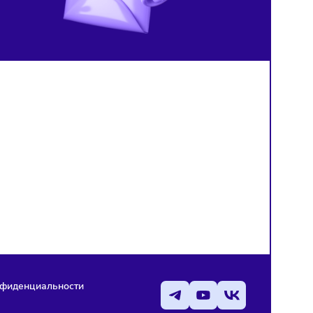
медицине
изображения, созданные
нейросетью
й