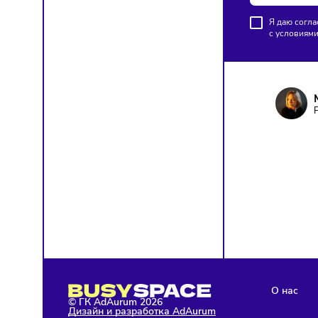
на эле
ПОД
Чтобы о
Я д
с у