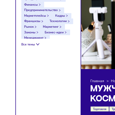
Тренды
Компании
Финансы
Предпринимательство
Маркетплейсы
Кадры
Франшизы
Технологии
Рынок
Маркетинг
Законы
Бизнес-идеи
Менеджмент
Импортозамещение
Все темы
Налоги
Экономика
Ретейл
Логистика
Санкции
Главна
МУ