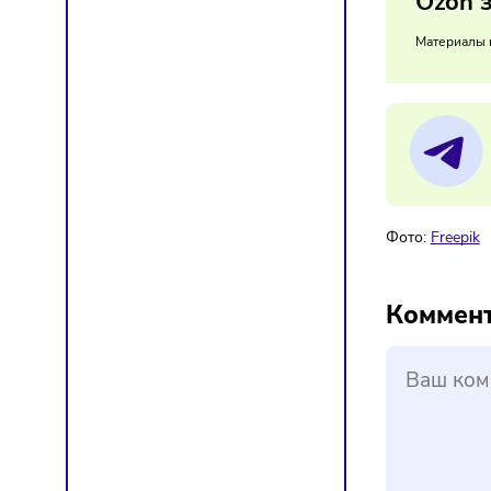
Бизнес
развива
поколе
16/
Oz
Мат
Фото:
F