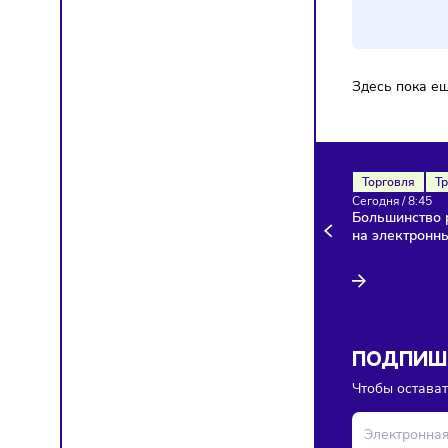
Ком
Здесь п
Торгов
Сегодня
Больши