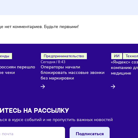
ментарии
ока еще нет комментариев. Будьте первыми!
ля
Тренды
Предпринимательство
/
8:45
Сегодня
/
8:43
нство россиян перешло
Операторы начали