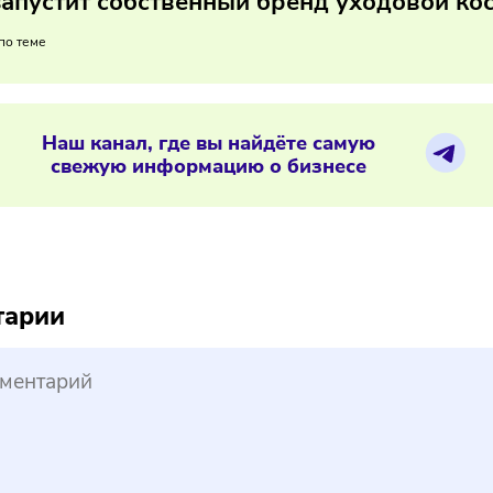
у важно расширять ассортимент мужских уходовых и нишевы
ть omnichannel-продажи, чтобы удержать спрос, увеличить 
ние потребителей.
01/2026
/
8:05
on запустит собственный бренд уход
ериалы по теме
Наш канал, где вы найдёте самую
свежую информацию о бизнесе
reepik