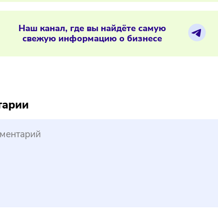
05/2026
/
12:04
С напомнила бизнесу об обязательн
ериалы по теме
Наш канал, где вы найдёте самую
свежую информацию о бизнесе
reepik
ментарии