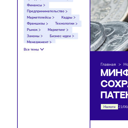
Тренды
Компании
Финансы
Предпринимательство
Маркетплейсы
Кадры
Франшизы
Технологии
Рынок
Маркетинг
Законы
Бизнес-идеи
Менеджмент
Импортозамещение
Все темы
Налоги
Экономика
Ретейл
Логистика
Главна
Санкции
МИ
СО
ПА