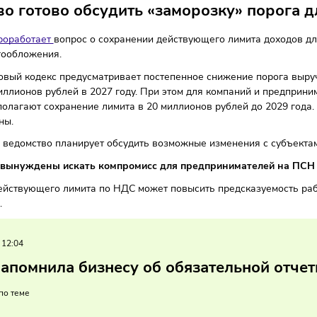
и
21/06/2026
/
13:07
Автор: Мария Бадамшина
мство готово обсудить «заморозку»
н РФ
проработает
вопрос о сохранении действующего лими
ы налогообложения.
Налоговый кодекс предусматривает постепенное снижение п
и 10 миллионов рублей в 2027 году. При этом для компани
е предполагают сохранение лимита в 20 миллионов рублей 
 внесены.
ца года ведомство планирует обсудить возможные изменени
 будут вынуждены искать компромисс для предпринимат
ение действующего лимита по НДС может повысить предска
ование.