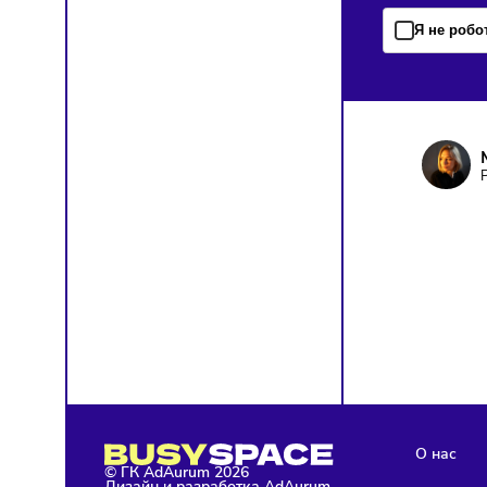
ПОД
Чтобы о
Я д
кон
Я н