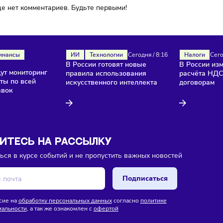
ока еще нет комментариев. Будьте первыми!
ля
Финансы
ИИ
Технологии
Сегодня
/
8:16
В России готовят новые
/
8:18
и введут мониторинг
правила использования
продукты по всей
искусственного интеллекта
е поставок