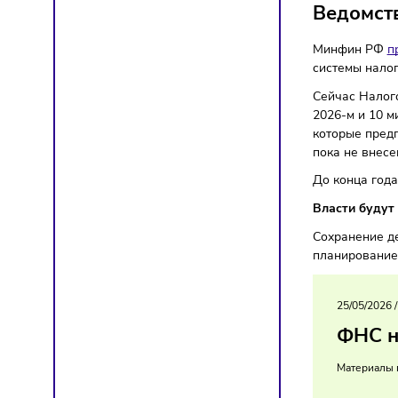
Налог
Ведо
Минфи
систем
Сейчас 
2026-м 
которы
пока не
До кон
Власти
Сохран
планир