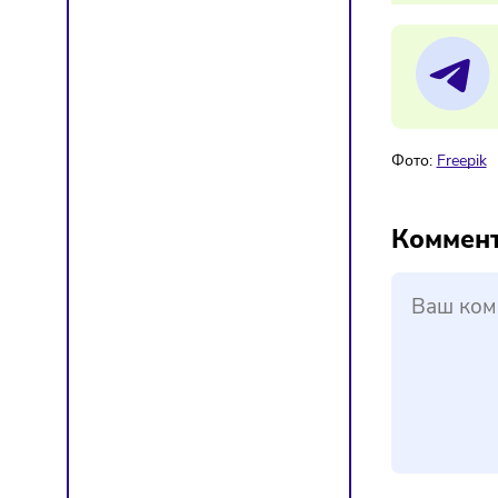
25/
ФН
Мат
Фото:
F
Ком