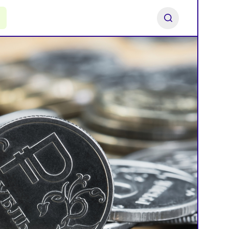
ь франшизу