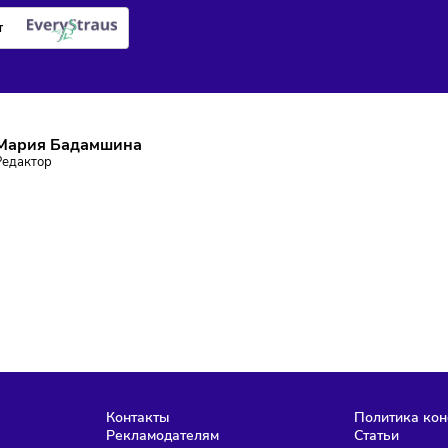
ПИШИТЕСЬ НА РАССЫЛКУ
ставаться в курсе событий и не пропустить важных новосте
Подписаться
аю согласие на
обработку персональных данных
согласно
политике
фиденциальности
, а так же ознакомлен с
офертой
е робот
Мария Бадамшина
Редактор