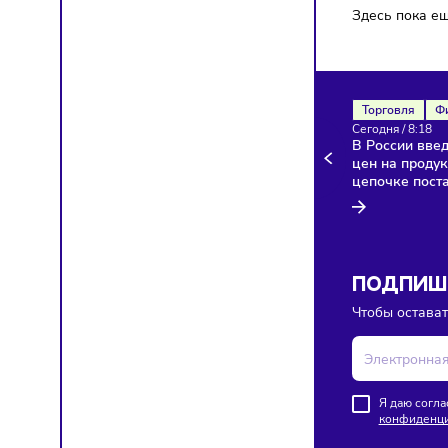
Здесь п
Торгов
Сегодня
В Росси
цен на 
цепочк