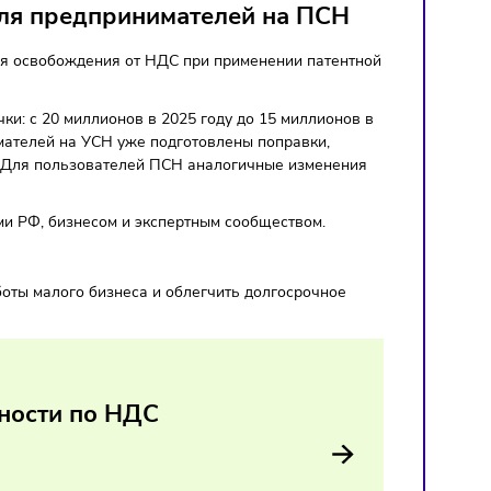
 порога для предпринимателей на ПС
та доходов для освобождения от НДС при применении пате
орога выручки: с 20 миллионов в 2025 году до 15 миллион
й и предпринимателей на УСН уже подготовлены поправки,
до 2029 года. Для пользователей ПСН аналогичные измене
я с субъектами РФ, бизнесом и экспертным сообществом.
елей на ПСН
зуемость работы малого бизнеса и облегчить долгосрочно