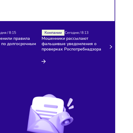
Налоги
Сегодня
/
8:15
Компании
Сегодня
/
8:13
В России изменили правила
Мошенники рассылают
расчёта НДС по долгосрочным
фальшивые уведомления
договорам
проверках Роспотребнад