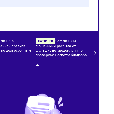
Налоги
Сегодня
/
8:15
Компании
Сегодня
/
8:13
В России изменили правила
Мошенники рассылают
расчёта НДС по долгосрочным
фальшивые уведомления
договорам
проверках Роспотребнад