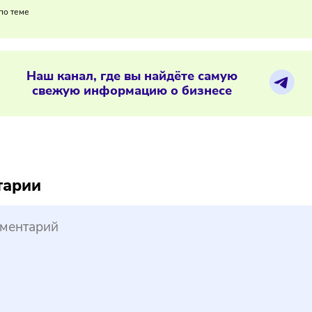
на продукты с улучшенными пищевыми характеристиками про
ым инструментом для увеличения маржинальности и диффе
01/2026
/
15:28
российских магазинах планируют соз
ериалы по теме
Наш канал, где вы найдёте самую
свежую информацию о бизнесе
reepik
ментарии