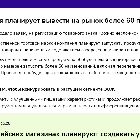
СЛОЖНО»
ля
Тренды
24/02/2026
/
10:59
Автор: Мария Бадамшина
ания планирует вывести на рынок бо
дер» подало заявку на регистрацию товарного знака «Зожн
вой собственной торговой маркой компания планирует выпу
ионным товарам с пониженным содержанием сахара, соли 
ку войдут молочные и мясные продукты, хлебобулочные и к
етейлер намерен запустить более 60 наименований, включа
 хлеб. Производство будет организовано как на собственн
иятий.
айте СТМ, чтобы конкурировать в растущем сегменте З