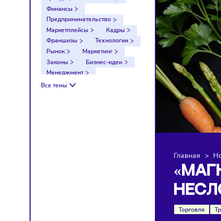
Тренды
Компании
Финансы
Предпринимательство
Маркетплейсы
Кадры
Франшизы
Технологии
Рынок
Маркетинг
Законы
Бизнес-идеи
Менеджмент
Импортозамещение
Все темы
Налоги
Экономика
Ретейл
Логистика
Санкции
Главна
«М