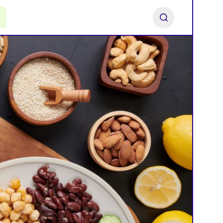
ь франшизу