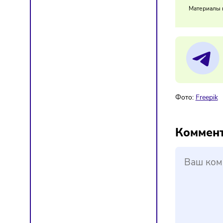
Спрос 
ключев
10/
В 
Мат
Фото:
F
Ком