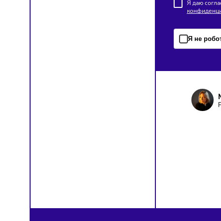
цепочк
ПОД
Чтобы о
Я д
кон
Я н