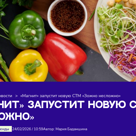
я
>
Новости
>
«Магнит» запустит новую СТМ «Зожно нес
АГНИТ» ЗАПУСТИТ НО