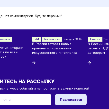
ока еще нет комментариев. Будьте первыми!
ля
Финансы
ИИ
Технологии
Сегодня
/
8:16
В России готовят новые
/
8:18
и введут мониторинг
правила использования
продукты по всей
искусственного интеллекта