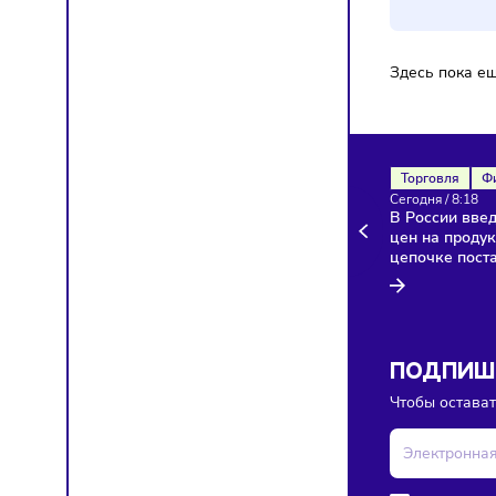
Здесь п
Торгов
Сегодня
В Росси
цен на 