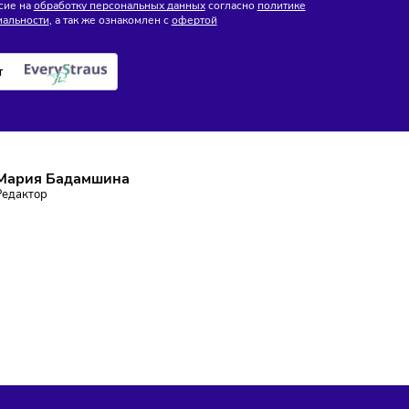
е поставок
ПИШИТЕСЬ НА РАССЫЛКУ
ставаться в курсе событий и не пропустить важных новосте
Подписаться
аю согласие на
обработку персональных данных
согласно
политике
фиденциальности
, а так же ознакомлен с
офертой
е робот