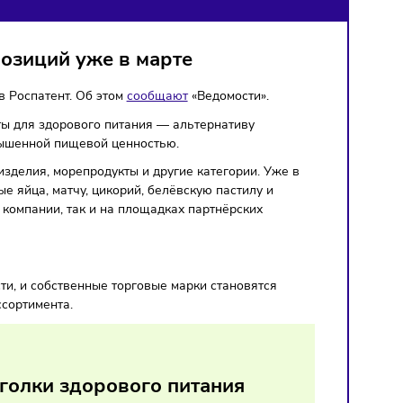
лее 60 позиций уже в марте
о несложно» в Роспатент. Об этом
сообщают
«Ведомости».
скать продукты для здорового питания — альтернативу
и жиров и повышенной пищевой ценностью.
ондитерские изделия, морепродукты и другие категории. Уж
я перепелиные яйца, матчу, цикорий, белёвскую пастилу и
ых мощностях компании, так и на площадках партнёрских
ОЖ